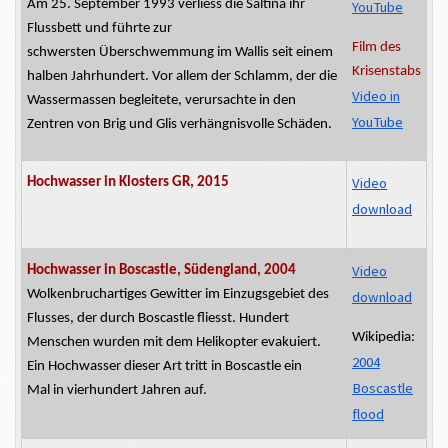
Am 25. September 1993
verliess
die Saltina ihr
YouTube
Flussbett und führte zur
Film des
schwersten
Überschwemmung im Wallis seit einem
Krisenstabs
halben Jahrhundert. Vor allem der Schlamm, der die
Video in
Wassermassen begleitete, verursachte in den
YouTube
Zentren von Brig und Glis verhängnisvolle Schäden.
Video
Hochwasser in Klosters GR, 2015
download
Video
Hochwasser in Boscastle, Südengland, 2004
Wolkenbruchartiges
Gewitter im Einzugsgebiet des
download
Flusses, der durch Boscastle fliesst. Hundert
Wikipedia:
Menschen wurden mit dem Helikopter evakuiert.
2004
Ein Hochwasser dieser Art tritt in Boscastle
ein
Boscastle
Mal
in vierhundert Jahren auf.
flood