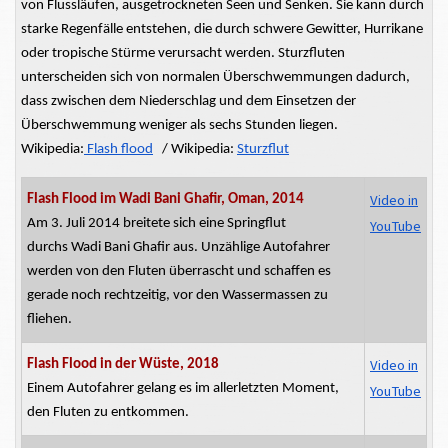
von Flussläufen, ausgetrockneten Seen und Senken. Sie kann durch
starke Regenfälle entstehen, die durch schwere Gewitter, Hurrikane
oder tropische Stürme verursacht werden. Sturzfluten
unterscheiden sich von normalen Überschwemmungen dadurch,
dass zwischen dem Niederschlag und dem Einsetzen der
Überschwemmung weniger als sechs Stunden liegen.
Wikipedia:
Flash flood
/
Wikipedia:
Sturzflut
Video in
Flash Flood im Wadi Bani Ghafir, Oman, 2014
Am 3. Juli 2014 breitete sich eine Springflut
YouTube
durchs
Wadi Bani Ghafir aus. Unzählige Autofahrer
werden von den Fluten überrascht und schaffen es
gerade noch rechtzeitig, vor den Wassermassen zu
fliehen.
Video in
Flash Flood in der Wüste, 2018
Einem Autofahrer gelang es im allerletzten Moment,
YouTube
den Fluten zu entkommen.