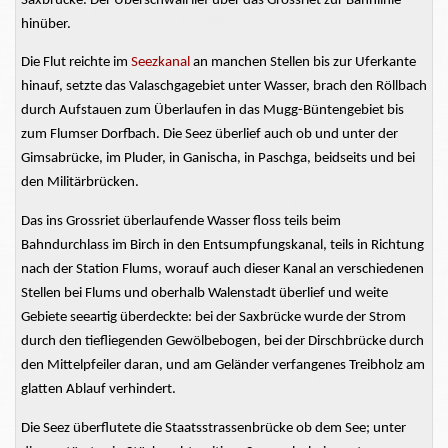
Saxbrücke. Der Überschwall lief über das Grossriet zur Bahnlinie
hinüber.
Die Flut reichte im
Seezkanal
an manchen Stellen bis zur Uferkante
hinauf, setzte das Valaschgagebiet unter Wasser, brach den Röllbach
durch Aufstauen zum Überlaufen in das Mugg-Büntengebiet bis
zum Flumser Dorfbach. Die Seez überlief auch ob und unter der
Gimsabrücke, im Pluder, in Ganischa, in Paschga, beidseits und bei
den Militärbrücken.
Das ins Grossriet überlaufende Wasser floss teils beim
Bahndurchlass im Birch in den Entsumpfungskanal, teils in Richtung
nach der Station Flums, worauf auch dieser Kanal an verschiedenen
Stellen bei Flums und oberhalb Walenstadt überlief und weite
Gebiete seeartig überdeckte: bei der Saxbrücke wurde der Strom
durch den tiefliegenden Gewölbebogen, bei der Dirschbrücke durch
den Mittelpfeiler daran, und am Geländer verfangenes Treibholz am
glatten Ablauf verhindert.
Die Seez überflutete die Staatsstrassenbrücke ob dem See; unter