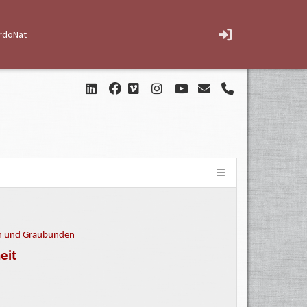
rdoNat
en und Graubünden
eit