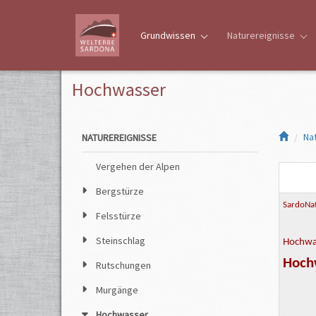
Grundwissen
Naturereignisse
Hochwasser
Na
NATUREREIGNISSE
Vergehen der Alpen
Bergstürze
SardoNat
Felsstürze
Steinschlag
Hochwas
Hoch
Rutschungen
Murgänge
Hochwasser