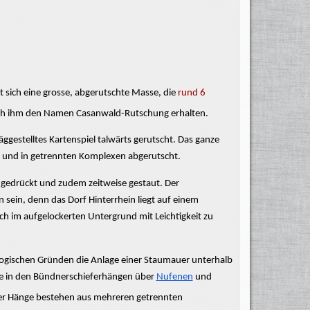
t sich eine
grosse,
abgerutschte Masse, die
rund 6
ch ihm den Namen Casanwald-Rutschung erhalten.
äggestelltes
Kartenspiel talwärts gerutscht. Das ganze
n und in getrennten Komplexen abgerutscht.
 gedrückt und zudem zeitweise gestaut. Der
sein, denn das Dorf Hinterrhein liegt auf einem
ch im aufgelockerten Untergrund mit Leichtigkeit zu
ogischen Gründen die Anlage einer Staumauer unterhalb
e in den
Bündnerschieferhängen
über
Nufenen
und
er Hänge bestehen aus mehreren getrennten