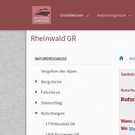
Grundwissen
Naturereignisse
Rheinwald GR
Na
NATUREREIGNISSE
Vergehen der Alpen
SardoNa
Bergstürze
Rutsch
Felsstürze
Ruts
Steinschlag
Rutschungen
Wann:
1770 Monbiel GR
Wo:
Rh
1805 Pusserein GR