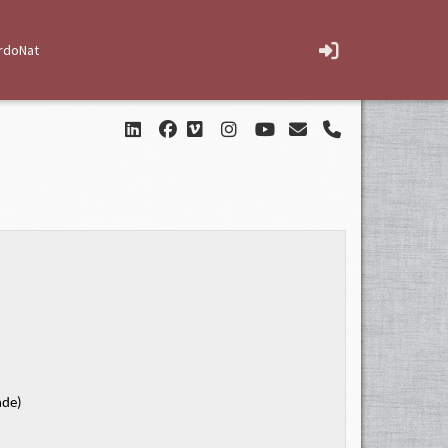
rdoNat
nde)