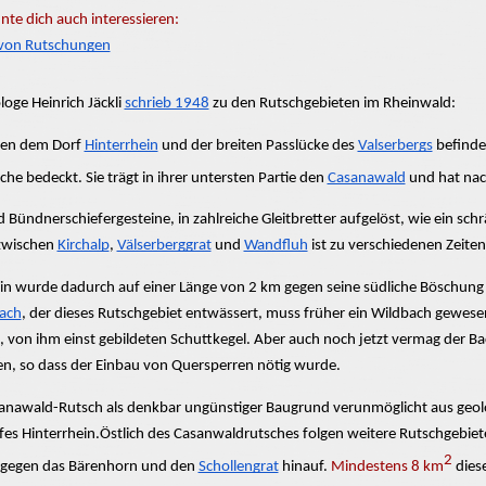
nte dich auch interessieren:
von Rutschungen
loge Heinrich Jäckli
schrieb 1948
zu den Rutschgebieten im Rheinwald:
hen dem Dorf
Hinterrhein
u
nd der breiten Passlücke des
Valserbergs
befinde
äche
bedeckt. Sie
trägt in ihrer untersten Partie den
Casanawald
und hat na
nd
Bündnerschiefergesteine,
in
zahlreiche
Gleitbretter aufgelöst, wie ein
schr
zwischen
Kirchalp
,
Välserberggrat
und
Wandfluh
ist zu verschiedenen Zeite
in wurde dadurch auf einer Länge von 2 km gegen seine südliche Böschung
ach
,
der dieses Rutschgebiet entwässert, muss früher ein Wildbach gewesen 
,
von ihm einst gebildeten Schuttkegel. Aber auch noch jetzt vermag der Ba
en, so dass der Einbau von Quersperren nötig wurde.
anawald-Rutsch
als denkbar ungünstiger Baugrund verunmöglicht aus geol
fes Hinterrhein.Östlich des Casanwaldrutsches folgen weitere Rutschgebiet
2
gegen das Bärenhorn und den
Schollengrat
hinauf.
Mindestens 8 km
dies