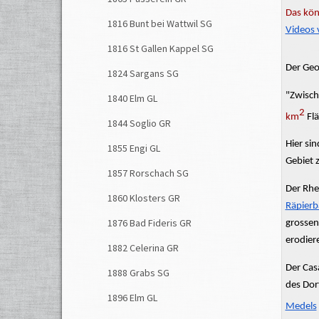
Das kön
1816 Bunt bei Wattwil SG
Videos 
1816 St Gallen Kappel SG
Der Geo
1824 Sargans SG
"Zwisc
1840 Elm GL
2
km
Fl
1844 Soglio GR
Hier si
1855 Engi GL
Gebiet 
1857 Rorschach SG
Der Rhe
1860 Klosters GR
Räpierb
1876 Bad Fideris GR
grossen
erodier
1882 Celerina GR
Der
Cas
1888 Grabs SG
des Dor
1896 Elm GL
Medels