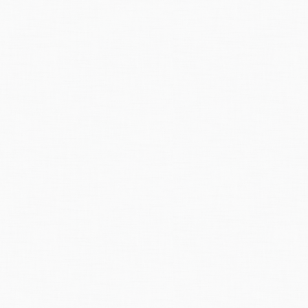
schgebiete im Rheinwald. Ganz links die Casanwald-Rutschung. Heinrich Jä
hnischen Auswirkungen.