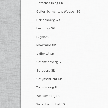
Gotschna-Hang GR
Gufler-Schluchten, Weesen SG
Heinzenberg GR
Leebrugg SG
Die Rut
bautec
Lugnez GR
Rheinwald GR
Safiental GR
Schamserberg GR
Schuders GR
Schynschlucht GR
Triesenberg FL
Weissenberge GL
Widenbachtobel SG