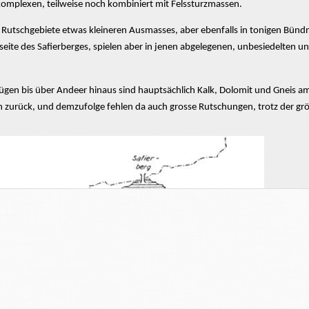
komplexen,
teilweise noch kombiniert mit
Felssturzmassen.
 Rutschgebiete etwas kleineren
Ausmasses,
aber ebenfalls in tonigen
Bündn
seite des Safierberges, spielen aber in jenen abgelegenen, unbesiedelten 
ügen bis über Andeer hinaus sind hauptsächlich Kalk, Dolomit und Gneis am
 zurück, und demzufolge fehlen da auch
grosse
Rutschungen, trotz der grö