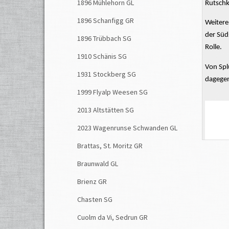
1896 Mühlehorn GL
Rutsch
1896 Schanfigg GR
Weitere
der Süd
1896 Trübbach SG
Rolle.
1910 Schänis SG
Von Spl
1931 Stockberg SG
dagegen
1999 Flyalp Weesen SG
2013 Altstätten SG
2023 Wagenrunse Schwanden GL
Brattas, St. Moritz GR
Braunwald GL
Brienz GR
Chasten SG
Cuolm da Vi, Sedrun GR