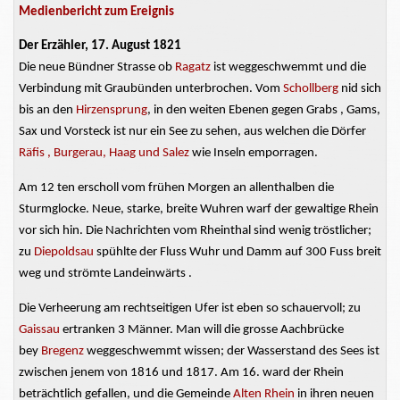
Medienbericht zum Ereignis
Der Erzähler, 17. August 1821
Die neue Bündner
Strasse
ob
Ragatz
ist weggeschwemmt und die
Verbindung mit Graubünden unterbrochen. Vom
Schollberg
nid sich
bis an den
Hirzensprung
, in den weiten Ebenen gegen Grabs , Gams,
Sax und Vorsteck ist nur ein See zu sehen, aus welchen die Dörfer
Räfis , Burgerau, Haag und Salez
wie Inseln emporragen.
Am 12 ten erscholl vom frühen Morgen an
allenthalben die
Sturmglocke.
Neue, starke, breite
Wuhren
warf der gewaltige Rhein
vor sich hin. Die Nachrichten vom
Rheinthal
sind wenig tröstlicher;
zu
Diepoldsau
spühlte
der Fluss Wuhr und Damm auf 300 Fuss breit
weg und strömte
Landeinwärts
.
Die Verheerung am
rechtseitigen
Ufer ist eben so
schauervoll;
zu
Gaissau
ertranken 3 Männer. Man will die
grosse
Aachbrücke
bey
Bregenz
weggeschwemmt wissen; der Wasserstand des Sees ist
zwischen jenem von 1816
und 1817. Am 16. ward der Rhein
beträchtlich gefallen, und die Gemeinde
Alten Rhein
in ihren neuen