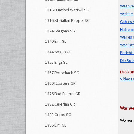
Was wei
1816 Bunt bei Wattwil SG
Welche 
1816 St Gallen Kappel SG
Gab es 
Hatte m
1824 Sargans SG
War es 
1840 Elm GL
Was ist
1844 Soglio GR
Bericht
Die Rut
1855 Engi GL
Das kön
1857 Rorschach SG
Videos 
1860 Klosters GR
1876 Bad Fideris GR
1882 Celerina GR
Was wei
1888 Grabs SG
Wo gena
1896 Elm GL