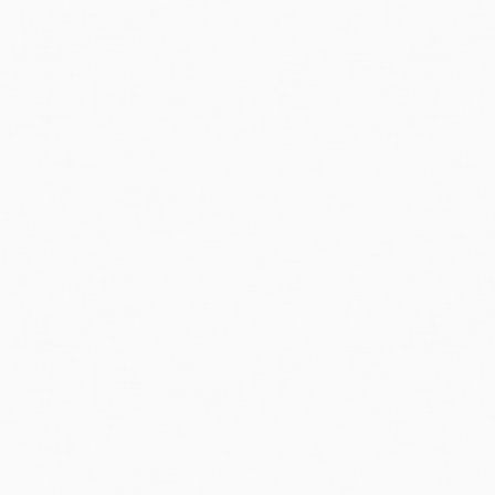
worfen, ganze Parthien davon übereinander geschoben, und ganze Ausd
che ein Aussehen, als wenn das
starkste
Erdbeben
gewüthet
hätte; hohe 
n in
grösster
Eile abgebrochen werden, wenn sie nicht zusammenstürzen ode
n das Ohr auf die Erde, so hörte man das Rauschen eines unterirdischen Wa
dessen Wasser wie ein dicker
Brey
aussah.”
an damals eine Ahnung, warum sich die Rutschung ereignete?
einem Berichterstatter der NZZ hielt man als Hauptursache der Rutschung
unvorsichtige Ausrottung der Wälder"
nachtsamkeit bezüglich dem Lauf der Bäche, die zum Wässern benutzt wurd
nicht ein Bergsturz?
berlieferung wird das Ereignis als Bergsturz bezeichnet.
Gemäss
neueren ge
 eine
grössere
Rutschung.