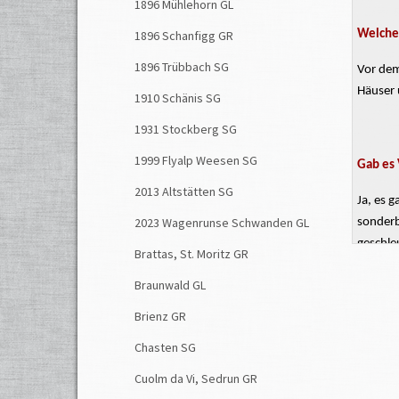
1896 Mühlehorn GL
Welche 
1896 Schanfigg GR
1896 Trübbach SG
Vor dem
Häuser 
1910 Schänis SG
1931 Stockberg SG
1999 Flyalp Weesen SG
Gab es 
2013 Altstätten SG
Ja, es 
2023 Wagenrunse Schwanden GL
sonderb
geschl
Brattas, St. Moritz GR
Die NZZ
Braunwald GL
laufend
Brienz GR
im Win
anhalte
Chasten SG
Nun ent
Cuolm da Vi, Sedrun GR
Kreutz
u