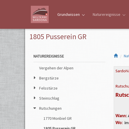
Grundwissen
Naturereignisse
1805 Pusserein GR
Na
NATUREREIGNISSE
Vergehen der Alpen
SardoNa
Bergstürze
Rutsch
Felsstürze
Ruts
Steinschlag
Rutschungen
Wann:
A
1770 Monbiel GR
Wo:
im 
1805 Pusserein GR