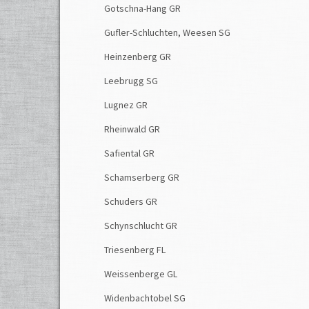
Höhe ge
Gotschna-Hang GR
Oberflä
Gufler-Schluchten, Weesen SG
musste
Legte
ma
Heinzenberg GR
vorbey,
Leebrugg SG
Lugnez GR
Rheinwald GR
Hatte m
Safiental GR
Gemäss 
> die "
Schamserberg GR
> die U
Schuders GR
Schynschlucht GR
War es 
Triesenberg FL
Weissenberge GL
In der Ü
klar um
Widenbachtobel SG