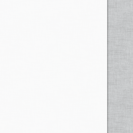
ehnungen der schönsten Matten gewannen auf der
Bäume
versanken
bis an die Krone; Häuser und Ställe
r gar verschwinden sollten.
ssers, und unter dieser Gegend lief ein Bächlein
en.
ologischen Untersuchungen handelt es sich jedoch ganz