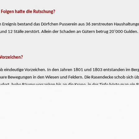
Folgen hatte die Rutschung?
 Ereignis bestand das Dörfchen Pusserein aus 36 zerstreuten Haushaltungen
und 12 Ställe zerstört. Allein der Schaden an Gütern betrug 20’000 Gulden.
Vorzeichen?
gab eindeutige Vorzeichen. In den Jahren 1801 und 1803 entstanden im Ber
are Bewegungen in den Wiesen und Feldern. Die Rasendecke schob sich ü
eudert, hohe Bäume
versanken
bis an die Krone, in der Tiefe hörte man ein
 schreibt am 18. Juni 1905: “Im Jahr 1801 zeigte sich ein Spalt im kahlen Be
. Er hatte weiters keine
andere
sichtbare
Folgen, als dass dann und wann
gr
ter 1803
äusserten
sich schon gefährlichere Symptome. Es war
im Anfang
de
nde Regengüsse folgten.
standen Rüfenen die einige Güter mit Schutt bedeckten; was aber noch sond
nd die Queere tiefe Risse; die Erde schien in eine Art von innerer Bewegu