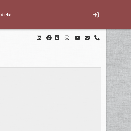
rdoNat
.