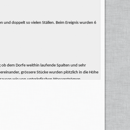
 und doppelt so vielen Ställen. Beim Ereignis wurden 6
g ob
dem
Dorfe weithin laufende Spalten und sehr
bereinander,
grössere
Stücke wurden plötzlich in die Höhe
 Brausen wie von unterirdischen Wasserströmen.
rge ob dem Dorfe, mit der Richtung des Thales parallel
osse
und kleine Steine auf die Güter
herabrollten.
Allein
s Winters ein sehr
grosser
Schnee gefallen, auf den
erbarer war, mitten in den Wiesen bildeten sich die
ng gekommen zu seyn; Rasenstücke wurden plötzlich in die