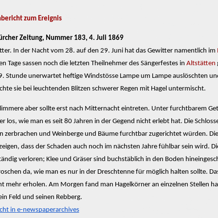
ericht zum Ereignis
rcher Zeitung, Nummer 183, 4. Juli 1869
ter. In der Nacht vom 28. auf den 29. Juni hat das Gewitter namentlich im
hen Tage
sassen
noch die letzten Theilnehmer des Sängerfestes in
Altstätten
9. Stunde unerwartet heftige Windstösse Lampe
um Lampe
auslöschten
und
chte sie bei leuchtenden
Blitzen schwerer
Regen mit Hagel untermischt.
limmere aber sollte erst nach Mitternacht eintreten. Unter furchtbarem Ge
r los, wie man es seit 80 Jahren in der Gegend nicht erlebt hat. Die Schlos
en
zerbrachen
und Weinberge und Bäume furchtbar zugerichtet würden. Die 
zeigen, dass der Schaden auch noch im nächsten Jahre fühlbar sein wird. D
lständig verloren; Klee und Gräser sind buchstäblich in den Boden hineinges
oschen da, wie man es nur in der
Dreschtenne
für möglich halten sollte. Da
cht mehr erholen. Am Morgen fand man Hagelkörner an einzelnen Stellen 
ein Feld und seinen Rebberg.
cht in
e-newspaperarchives