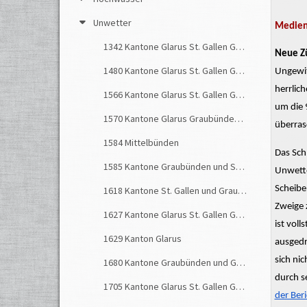
Unwetter
Medienb
1342 Kantone Glarus St. Gallen Graubünden
Neue Zü
1480 Kantone Glarus St. Gallen Graubünden
Ungewit
herrlic
1566 Kantone Glarus St. Gallen Graubünden
um die 
1570 Kantone Glarus Graubünden St. Gallen
überras
1584 Mittelbünden
Das Sch
1585 Kantone Graubünden und St. Gallen
Unwette
Scheib
1618 Kantone St. Gallen und Graubünden
Zweige 
1627 Kantone Glarus St. Gallen Graubünden
ist vol
1629 Kanton Glarus
ausgedr
sich ni
1680 Kantone Graubünden und Glarus
durch s
1705 Kantone Glarus St. Gallen Graubünden
der Beri