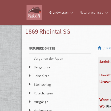
Grundwissen
Naturereignisse
1869 Rheintal SG
Na
NATUREREIGNISSE
Vergehen der Alpen
SardoNa
Bergstürze
Felsstürze
Unwette
Unwet
Steinschlag
Rutschungen
Wann:
2
Murgänge
Wo:
Rhe
Hochwasser