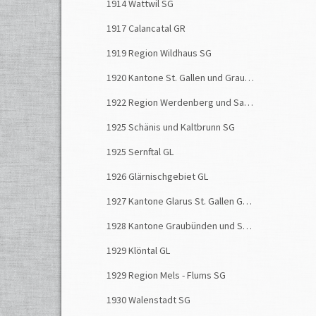
1914 Wattwil SG
1917 Calancatal GR
1919 Region Wildhaus SG
1920 Kantone St. Gallen und Graubünden
1922 Region Werdenberg und Sargans SG
1925 Schänis und Kaltbrunn SG
1925 Sernftal GL
1926 Glärnischgebiet GL
1927 Kantone Glarus St. Gallen Graubünden
1928 Kantone Graubünden und St. Gallen
1929 Klöntal GL
1929 Region Mels - Flums SG
1930 Walenstadt SG