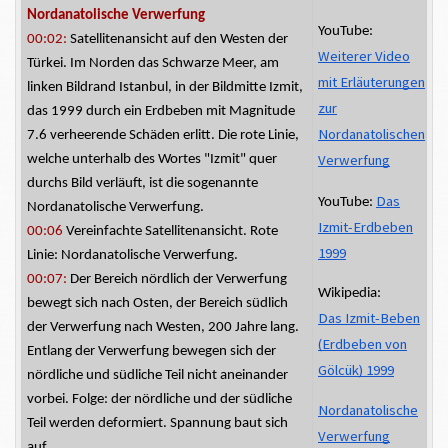
Nordanatolische Verwerfung
YouTube:
00:02:
Satellitenansicht
auf den
Westen der
Weiterer Video
Türkei. Im Norden das Schwarze Meer, am
mit Erläuterungen
linken Bildrand Istanbul, in der Bildmitte Izmit,
zur
das 1999 durch ein Erdbeben mit Magnitude
Nordanatolischen
7.6 verheerende Schäden erlitt. Die rote Linie,
Verwerfung
welche unterhalb des Wortes "Izmit" quer
durchs Bild verläuft, ist die sogenannte
Das
YouTube:
Nordanatolische Verwerfung.
Izmit-Erdbeben
00:06
Vereinfachte Satellitenansicht. Rote
1999
Linie: Nordanatolische Verwerfung.
00:07:
Der Bereich nördlich der Verwerfung
Wikipedia:
bewegt sich nach Osten, der Bereich südlich
Das Izmit-Beben
der Verwerfung nach Westen, 200 Jahre lang.
(Erdbeben von
Entlang der Verwerfung bewegen sich der
Gölcük) 1999
nördliche und südliche Teil nicht aneinander
vorbei. Folge:
der
nördliche und der südliche
Nordanatolische
Teil werden deformiert. Spannung baut sich
Verwerfung
auf.