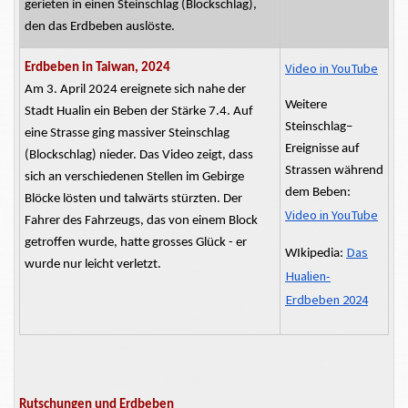
gerieten in einen Steinschlag (Blockschlag),
den das Erdbeben auslöste.
Video in YouTube
Erdbeben in Taiwan, 2024
Am 3. April 2024 ereignete sich nahe der
Weitere
Stadt Hualin ein Beben der Stärke 7.4. Auf
Steinschlag–
eine
Strasse
ging massiver Steinschlag
Ereignisse auf
(Blockschlag) nieder. Das Video zeigt, dass
Strassen
während
sich an verschiedenen Stellen im Gebirge
dem Beben:
Blöcke lösten und talwärts stürzten. Der
Video in YouTube
Fahrer des Fahrzeugs, das von einem Block
getroffen wurde, hatte
grosses
Glück - er
Das
WIkipedia:
wurde nur leicht verletzt.
Hualien-
Erdbeben 2024
Rutschungen und Erdbeben