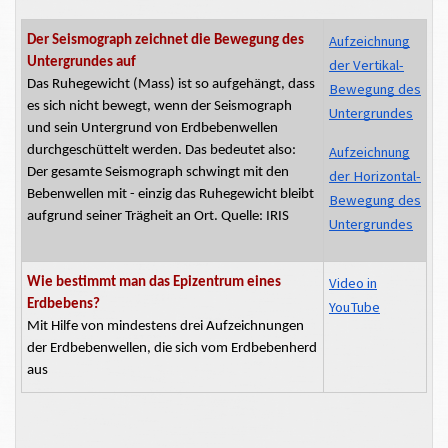
Aufzeichnung
Der Seismograph zeichnet die Bewegung des
Untergrundes auf
der Vertikal-
Das
Ruhegewicht
(Mass) ist so aufgehängt, dass
Bewegung des
es sich nicht bewegt, wenn der Seismograph
Untergrundes
und sein Untergrund von Erdbebenwellen
Aufzeichnung
durchgeschüttelt werden. Das bedeutet also:
Der gesamte Seismograph schwingt mit den
der
Horizontal-
Bebenwellen mit - einzig das
Ruhegewicht
bleibt
Bewegung
des
aufgrund seiner Trägheit
an Ort.
Quelle: IRIS
Untergrundes
Video in
Wie bestimmt man das Epizentrum eines
Erdbebens?
YouTube
Mit Hilfe von mindestens drei Aufzeichnungen
der Erdbebenwellen, die sich vom Erdbebenherd
aus