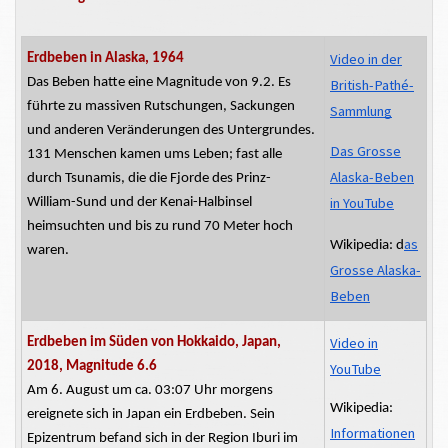
Video in der
Erdbeben in Alaska, 1964
Das Beben hatte eine Magnitude von 9.2. Es
British-Pathé-
führte zu massiven Rutschungen, Sackungen
Sammlung
und anderen Veränderungen des Untergrundes.
Das Grosse
131 Menschen kamen ums Leben; fast alle
Alaska-Beben
durch Tsunamis, die die Fjorde des Prinz-
in YouTube
William-Sund und der Kenai-Halbinsel
heimsuchten
und bis zu rund 70 Meter hoch
as
Wikipedia: d
waren.
Grosse
Alaska-
Beben
Video in
Erdbeben im Süden von Hokkaido, Japan,
2018, Magnitude 6.6
YouTube
Am 6. August um ca. 03:07 Uhr morgens
Wikipedia:
ereignete sich in Japan ein Erdbeben. Sein
Informationen
Epizentrum befand sich in der Region Iburi im