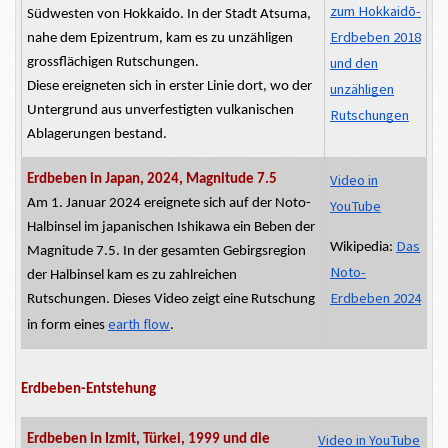
zum Hokkaidō-
Südwesten von Hokkaido. In der Stadt Atsuma,
Erdbeben 2018
nahe dem Epizentrum, kam es zu unzähligen
und den
grossflächigen
Rutschungen.
Diese ereigneten sich in erster Linie dort, wo der
unzähligen
Untergrund aus
unverfestigten
vulkanischen
Rutschungen
Ablagerungen bestand.
Video in
Erdbeben in Japan, 2024, Magnitude 7.5
Am 1. Januar 2024 ereignete sich auf der Noto-
YouTube
Halbinsel im japanischen Ishikawa ein Beben der
Das
Wikipedia:
Magnitude 7.5. In der gesamten Gebirgsregion
Noto-
der Halbinsel kam es zu zahlreichen
Erdbeben 2024
Rutschungen. Dieses Video zeigt eine Rutschung
earth flow
in
form
eines
.
Erdbeben-Entstehung
Video in YouTube
Erdbeben in Izmit, Türkei, 1999 und die