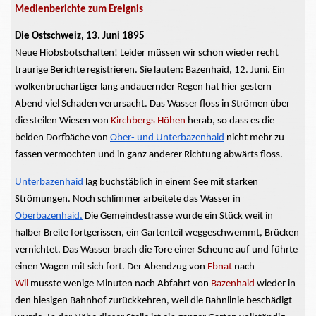
Medienberichte zum Ereignis
Die Ostschweiz, 13. Juni 1895
Neue Hiobsbotschaften! Leider müssen wir schon wieder recht
traurige Berichte registrieren. Sie lauten:
Bazenhaid,
12. Juni. Ein
wolkenbruchartiger lang
andauernder Regen hat hier gestern
Abend viel Schaden verursacht. Das Wasser floss in Strömen über
die steilen Wiesen von
Kirchbergs Höhen
herab, so dass es die
beiden Dorfbäche von
Ober- und
Unterbazenhaid
nicht mehr zu
fassen
vermochten
und in ganz anderer Richtung abwärts floss.
Unterbazenhaid
lag buchstäblich in einem See mit starken
Strömungen. Noch schlimmer arbeitete das Wasser in
Oberbazenhaid,
Die
Gemeindestrasse
wurde ein Stück weit in
halber Breite fortgerissen, ein Gartenteil weggeschwemmt, Brücken
vernichtet. Das Wasser brach die Tore einer Scheune auf und führte
einen Wagen mit sich fort. Der Abendzug von
Ebnat
nach
Wil
musste wenige Minuten nach Abfahrt von
Bazenhaid
wieder in
den hiesigen Bahnhof zurückkehren, weil die Bahnlinie beschädigt