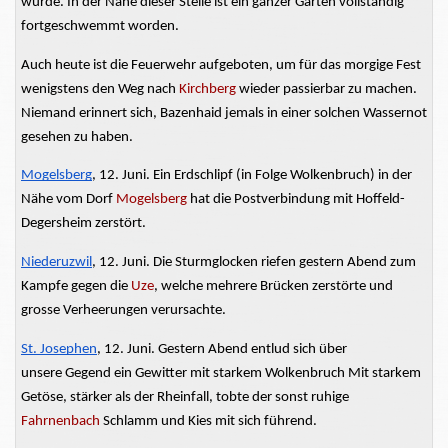
wurde. In der Nähe dieser Stelle ist ein ganzer Garten vollständig
fortgeschwemmt worden.
Auch heute ist die Feuerwehr aufgeboten, um für das morgige Fest
wenigstens den Weg nach
Kirchberg
wieder passierbar zu machen.
Niemand erinnert sich,
Bazenhaid
jemals in einer solchen Wassernot
gesehen zu haben.
Mogelsberg
, 12. Juni. Ein Erdschlipf
(in Folge
Wolkenbruch) in der
Nähe vom Dorf
Mogelsberg
hat die Postverbindung mit Hoffeld-
Degersheim zerstört.
Niederuzwil
, 12. Juni. Die Sturmglocken riefen gestern Abend zum
Kampfe
gegen die
Uze
, welche mehrere Brücken zerstörte und
grosse
Verheerungen verursachte.
St. Josephen
, 12. Juni. Gestern Abend entlud sich über
unsere
Gegend ein Gewitter mit starkem Wolkenbruch Mit starkem
Getöse, stärker als der Rheinfall, tobte der sonst ruhige
Fahrnenbach
Schlamm und Kies mit sich führend.