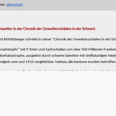
download
eiz.
nwetter in der Chronik der Unwetterschäden in der Schweiz
d Röthlisberger schreibt in seiner "Chronik der Unwetterschäden in der Sc
trophenjahr" mit
9 Toten und Sachschäden von über 500 Millionen Franken
erkatastrophe, ausgelöst durch schwere Gewitter mit sintflutartigen Nied
reignis vom Juni 1910 vergleichbar. Nahezu alle Kantone
wurden
betroffen
samt waren im Tessin und
im Calancatal (GR)
9 Todesopfer und zahlreiche Ve
usbrüche,
Rüfen
und Rutschungen verwüsteten ganze Talschaften und zer
nenwege, Industrie- und Kraftwerksanlagen. Krisenstäbe und Militär (im 
trophengebiete
im Tessin und
im südlichen Bündnerland
waren: die Region 
as
Vergelettotal,
die Magadinoebene, das Bleniotal, das
Misox und das
Cala
nen Franken,
im südlichen Bündnerland auf über 40 Millionen.