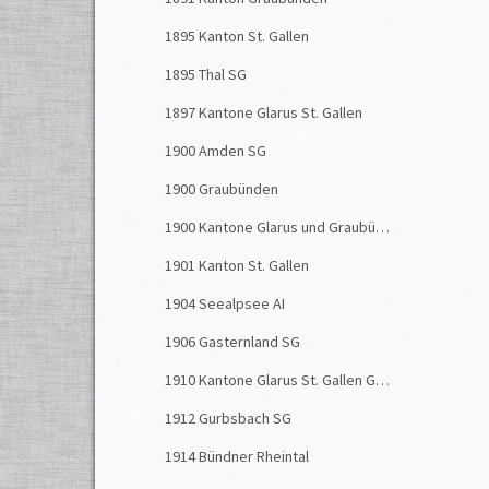
ganze 
1895 Kanton St. Gallen
Regen
1895 Thal SG
die tr
Bauer
1897 Kantone Glarus St. Gallen
Bei de
1900 Amden SG
Tandi
1900 Graubünden
und de
1900 Kantone Glarus und Graubünden
war du
Rettun
1901 Kanton St. Gallen
Wegen 
1904 Seealpsee AI
den H
1906 Gasternland SG
unter 
und er
1910 Kantone Glarus St. Gallen Graubünden
Trümme
1912 Gurbsbach SG
der Be
1914 Bündner Rheintal
Neue 