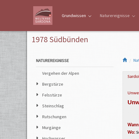
Grundwissen
Naturereignisse
1978 Südbünden
Na
NATUREREIGNISSE
Vergehen der Alpen
Sardo
Bergstürze
Unwet
Felsstürze
Unw
Steinschlag
Rutschungen
Wann
Murgänge
Wo:
S
Hochwasser