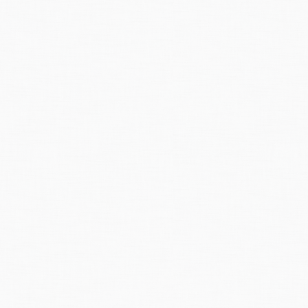
nger, die in der Nacht zum Dienstag in der Solvayhütte blockiert waren.
 Erdrutschen mussten die Simplon-Eisenbahnlinie und die Simplonstrasse
f weiteres nur bis Brig verkehren. Auch die
Centovalli-Bahnlinie
ist blockier
r Winter eingekehrt. Wegen Schneefällen bis auf 1500 Meter hinunter musst
en, Lukmanier, San Bernardino und Maloja geschlossen werden. Der Susten
 dem Tessin, dem Wallis, dem
Bündnerland
und Norditalien wurden auch da
 sowie der Thurgau von schweren Unwettern getroffen. Kleine Bäche, die 
rseestrasse,
die gesperrt werden musste. Überschwemmungen blockierten 
rat an mehreren Stellen über die Ufer und überflutete Brücken, Strassen u
senverkehr wegen Erdrutschen zum Erliegen.
ens
(VD) stürzte ein Fabrikdach unter den sintflutartigen Regenfällen zus
 ein halber Meter Wasser gemessen. ln Pfäffikon (SZ) stand der ganze Bah
spült. Stundenlang waren Ortschaften am Bodensee (Arbon, Romanshorn 
.
chweren Unwetter in der Schweiz haben auch zu teilweisen Unterbrüchen im
t. Nach Angaben des Pressedienstes PTT waren vor allem die Gebiete
St. G