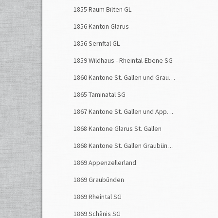
Campi
1855 Raum Bilten GL
und er
etwa 
1856 Kanton Glarus
1856 Sernftal GL
Zwei T
Fluten
1859 Wildhaus - Rheintal-Ebene SG
Dongio
1860 Kantone St. Gallen und Graubünden
Region
1865 Taminatal SG
Das s
1867 Kantone St. Gallen und Appenzell
Ossola
versc
1868 Kantone Glarus St. Gallen
Tal is
1868 Kantone St. Gallen Graubünden
-Loca
1869 Appenzellerland
Auch 
1869 Graubünden
gesper
Strass
1869 Rheintal SG
schnee
1869 Schänis SG
Walli