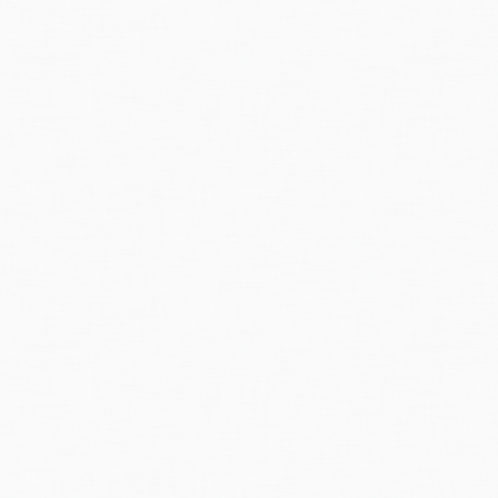
e
sberger, Gerhard:
Chronik der Unwetterschäden in der Schweiz.
Berichte
de
andschaft, Nr. 330, 1991.
download
tur
wetter vom 7. / 8. August 1978 in der Schweiz.
Arbeitsberichte der Schwe
archiv Schweiz
nberichte
r Tagwacht, Band 86, Nummer 184, 9. August 1978
tende
Unwetter
haben
im Tessin, in anderen Regionen der Schweiz sowie i
ein Dutzend Todesopfer gefordert. Zahlreiche Personen werden noch vermis
rtouristen im Schnee: An verschiedenen Orten schneite es bis auf 1500 M
nischer Seite mussten die
Simplon-Eisenhahnlinie
und die Simplonstrasse ge
rrt wurden
auch sieben schweizer
Pässe.
it Regenfällen von 200 Litern pro Quadratmeter verbundenen Unwetter im 