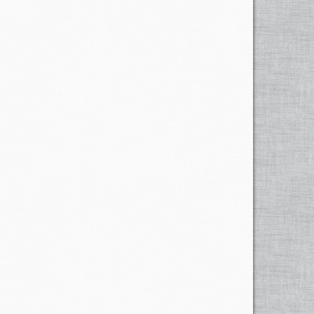
etterlage einige Zeit in Anspruch nehmen.
 tot, die Eltern und ein weiteres Kind verletzt: so lauten
rischen
Calancatal
eine 500 Jahre alte
e und ein befreundetes Kind aus Graubünden aufhielten.
tammenden, in Giubiasco (Tl) wohnhaften
ltalieners
Cesare
davonkam, wogegen sein Töchterchen Monica Tandi, 12,
tigt in Castaneda (GR) den Tod fanden. Der Erdrutsch
schwemmung
der Zufahrtsstrasse nach Mastac auch die
gewaltige Erdmasse gelöst — es soll auch ein Blitz in
gemacht. lm
Unglücksmoment
befand sich die Mutter
udert wurde.
lhr
Ehemann war etwas vom Haus entfernt
assi, die im Aufstehen begriffen waren, wurden von den
u 200 Kilo schweren Brocken gewälzt hatten.