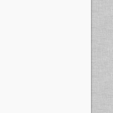
heimgesucht. Am stärksten betroffen wurden das Tessin,
wurde, ertranken sechs Personen in den Fluten. Die Thur,
n, durchbrach an mehreren Orten die Dämme. Die
b sich am
Dienstag nachmittag
ins Tessin, um sich ein Bild
, die vom Tessiner Staatsrat zum Katastrophengebiet
1951 übertreffen. Den reissenden Fluten, welche
n zerstörten, fielen sechs Personen zum Opfer.
anpiero Ghisla aus Dongio ums Leben. Der 19-jährige
 der Deutsche Wilhelm von Knyphausen, 1908, fiel den
trank in der Nähe von Ascona und die 76-jährige Ida
ötet. Einheiten der Armee und die Schweizerische
h hat am frühen Montagmorgen, um etwa 5 Uhr, ein rund