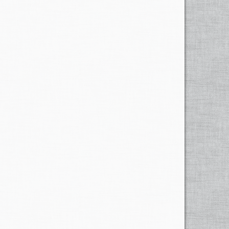
r Student Frederic Delay vom Hochwasser mitgerissen
 sich an einem Baum festklammern und wurde gerettet. Die
m Hochwasser evakuiert worden.
cquarossa, der von einer Brücke aus die anschwellenden
cquarossa ertrank der 32 jährige Gianpietro Ghisla aus
 Tessiner Polizei bestätigte ferner, dass auch in der
eren Identität noch nicht bekannt.
e Sachschaden an. lm besonders betroffenen oberen
hen Bilanz mindestens acht Menschen ums Leben. An
 Menschen,
Strassen
wurden unterbrochen. Das Vigezzo-
 Brücken ein.
vier
davon auf
der Bahnlinie Domodossola-
en. Die
Strasse
musste ab Münster nach Oberwald
strasse
überschwemmten.
Unterhalb Gletsch
wurde die
raschung brachte den Alphirten der plötzliche
er die Schneegrenze treiben, um Futter zu
tinden.
In den
schnee gefallen. Vom Schnee überrascht wurden auch 18