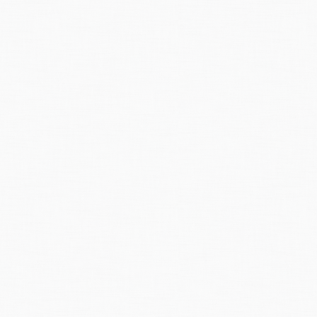
Tessin betroffen. Die Reparaturarbeiten dürften je nach Entwicklung der W
fälle
lösten Katastrophe
aus. Familie von Erdrutsch verschüttet.
Zwei Kinder
aurigen Folgen eines Erdrutsches, der im
Weiler
Mastsc
bei Rossa
im bündne
nhütte
zerstörte, in der sich eine vierköpfige italienische Urlauber-Famili
n Opfern des Erdrutsches handelt es sich um die Familie des aus Varese s
, der Zusammen mit seiner Ehefrau und einem Töchterchen mit dem Leben 
ren Freundin, Chiara Rigassi, 12, wohnhaft in Giubiasco und heimatberech
rch sintflutartige Regenfälle ausgelöst worden, die in der Folge durch
Weg
gsarbeiten stark behinderten.
der schweren Regenfälle hatte sich oberhalb der 500jährigen Alphütte eine 
ang eingeschlagen haben — und die steinerne Hütte dem Erdboden gleich 
der Haustüre, wobei sie durch die Wucht des Erdrutsches ins Freie geschle
litt leichtere Verletzungen. Drei Kinder, die Mädchen Tandi und Chiara Rig
rn des Hauses verschüttet, auf das sich Geröll- und Felsmassen mit bis z
richt in
e-newspaperarchives
Zürcher Nachrichten, Band 73, Nummer 182, 9. August 1978