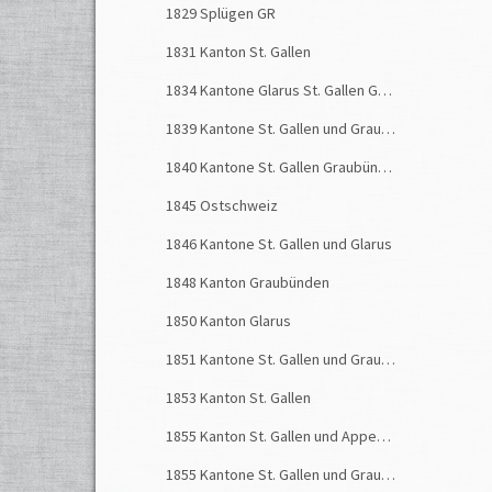
Quell
1829 Splügen GR
Röthli
1831 Kanton St. Gallen
und L
1834 Kantone Glarus St. Gallen Graubünden
Litera
Das Un
1839 Kantone St. Gallen und Graubünden
1840 Kantone St. Gallen Graubünden Glarus
Links
Sturm
1845 Ostschweiz
1846 Kantone St. Gallen und Glarus
Medie
1848 Kanton Graubünden
Berne
1850 Kanton Glarus
Anhal
über 
1851 Kantone St. Gallen und Graubünden
Somme
1853 Kanton St. Gallen
italie
gespe
1855 Kanton St. Gallen und Appenzellerland
Die m
1855 Kantone St. Gallen und Graubünden