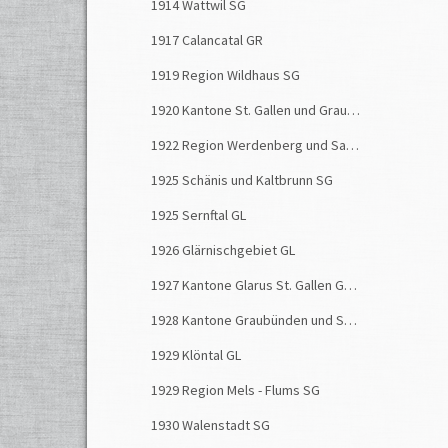
1914 Wattwil SG
Bern,
1917 Calancatal GR
die O
welch
1919 Region Wildhaus SG
Unwet
1920 Kantone St. Gallen und Graubünden
Bunde
1922 Region Werdenberg und Sargans SG
von de
1925 Schänis und Kaltbrunn SG
erklär
Strass
1925 Sernftal GL
Im Ble
1926 Glärnischgebiet GL
Frede
1927 Kantone Glarus St. Gallen Graubünden
Fluten
Buzzi 
1928 Kantone Graubünden und St. Gallen
Rettun
1929 Klöntal GL
der Be
1929 Region Mels - Flums SG
Neue 
1930 Walenstadt SG
Rossa,