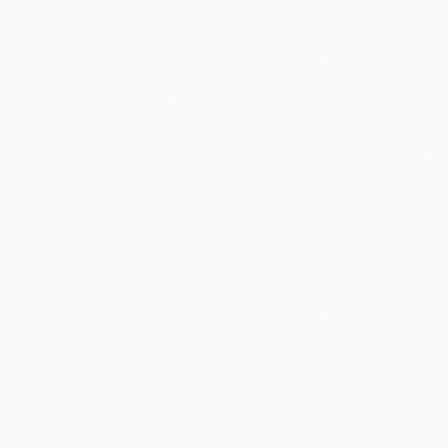
ngplatz am Ufer des Tessin in Bellinzona wurde der 18 jährige Neuenburge
trank. Seine jüngere Schwester, die sich ebenfalls im Zelt befand, konnte
100 Personen auf dem Campingplatz waren etwa eine halbe Stunde vor de
ote forderte das Unwetter im Bleniotal: Der 55 jährige Mario Fiorini von A
 des Simano bewundern wollte, wurde mitsamt der Brücke mitgerissen. ln A
 in den reissenden Fluten, als er sich an einer Rettungsaktion beteiligte. Die
 Locarno zwei weitere Personen dem Unwetter zum Opfer fielen, doch ist d
chwere Unwetter forderte auch jenseits der Grenze Todesopfer und richtet
-Tal und seinen Seitentälern in Norditalien kamen nach einer provisorisc
hiedenen Orten kam es zu Erdrutschen; Häuser stürzten ein und begruben
t von der
Aussenwelt
völlig abgeschnitten. Zudem stürzten insgesamt sieben
rno.
im Wallis führten heftige Regenfälle zu Erdrutschen und Überschwemmung
rt werden, weil verschiedene Bäche aus ihrem Lauf traten und die Kantons
e
von einem Erdrutsch verschüttet. Eine unerfreuliche und unliebsame Über
fall
in den höheren Regionen des Wallis. Viele Sennen mussten ihr Vieh unt
ser Bergen waren teilweise bis auf 1600 Meter an die zehn Zentimeter Neu