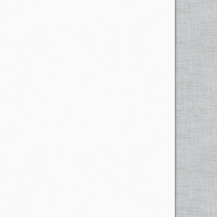
r Eidgenössischen Forschungsanstalt für Wald, Schnee
izerischen Meteorologischen Zentralanstalt.
download
n Norditalien zu schweren Verwüstungen geführt und
st. Im Wallis erwachten gestern Dienstag Tausende von
eter hinunter. Wegen den zahlreichen
Erdrutschen
auf
schlossen werden. Wegen Schneefällen und
Erdrutschen
Tessin haben mehrere Todesopfer gefordert. Auf einem