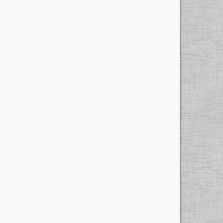
 unterbrochen werden. Die Züge aus der Schweiz können
t. Unwetter beschädigten die
Geleise
stark. In den Alpen
en die Pässe Furka, Grimsel,
Grosser
Sankt Bernhard,
 ist nur noch mit Winterausrüstung befahrbar.
s Berner Oberland, das Reusstal im Kanton Aargau, St.
zu
reissenden
Flüssen wurden, überfluteten die linke
die Strasse
Zwischen
Montier und Delsberg völlig. Die
nd Dörfer.
lm Misox kam der gesamte Bahn- und
ammen. Auf der
Kantonshauptstrasse
Koblenz-Zurzach
nhof unter Wasser und die
Bahngeleise
wurden
usw.) wegen umgestürzten
Hochleistungsmasten
ohne
 Telefonverkehr und zu verspäteten Postzustellungen
allen-Weinfelden,
Brig-Zermatt, Olten-Basel und das