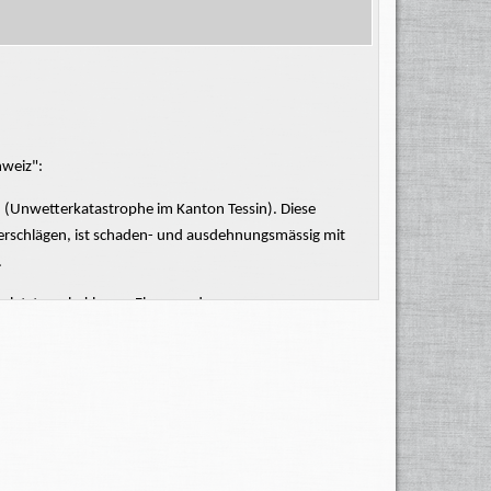
hweiz":
 (Unwetterkatastrophe im Kanton Tessin). Diese
erschlägen, ist schaden- und
ausdehnungsmässig
mit
.
rletzte zu beklagen. Fluss- und
störten Gebäude, Brücken, Dämme,
Strassen-
und
Tessin rund 1500 Mann) mussten aufgeboten werden.
Locarno, das Maggiatal, das Centovalli, das Onsernone-
ncatal
. Die
Schäden
beliefen sich im Tessin auf 441