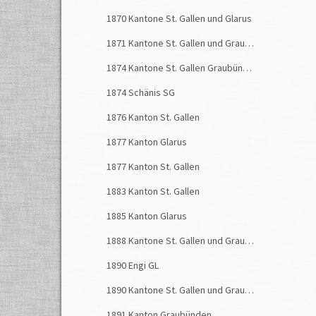
Berggä
1870 Kantone St. Gallen und Glarus
Wegen
1871 Kantone St. Gallen und Graubünden
bis au
1874 Kantone St. Gallen Graubünden
ist de
Nufen
1874 Schänis SG
1876 Kanton St. Gallen
Neben
Gallen
1877 Kanton Glarus
Thune
1877 Kanton St. Gallen
Thur t
Stras
1883 Kanton St. Gallen
ln
0nn
1885 Kanton Glarus
wurde
1888 Kantone St. Gallen und Graubünden
unter
Strom
1890 Engi GL
1890 Kantone St. Gallen und Graubünden
Die s
geführ
1891 Kanton Graubünden