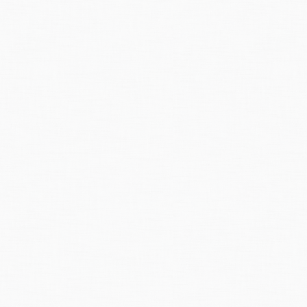
 (sda/ddp) Schwere Unwetter haben in der Nacht auf Dienstag die Schweiz 
stschweiz und
Graubünden
. Im Tessin, das zum Katastrophengebiet erklärt 
e den höchsten Wasserstand
anzeigte,
seit Messungen durchgeführt werde
terschäden werden auf Millionen geschätzt.
srat Hans Hürlimann, Vorsteher des Eidg. Departementes des Innern, bega
r katastrophalen Lage zu machen. In den Regionen Locarno und Bellinzona
t
wurden,
rechnet man mit Schäden, die sogar jene des
Katastrophenjahres
en,
Keller, ganze Quartiere und Campingplätze überschwemmten und Brücke
niotal kamen der 55 jährige Mario Fiorini aus
Leöntica
und der 36jährige Gi
ric Delay aus Neuenburg ertrank auf dem Campingplatz bei Bellinzona, und
 in Verscio zum Opfer. Der Oesterreicher Alfred Schober, Jahrgang 1907, er
aus Losone wurde von den Fluten der Maggia, die ihr Haus überspülten, get
gsflugwacht waren mit Helikoptern im Einsatz.
richt in
e-newspaperarchives
Zürcher Zeitung, Nummer 181, 8. August 1978
 7. Attg. (sda) Ein
.
durch die heftigen Niederschläge ausgelöster Erdrutsc