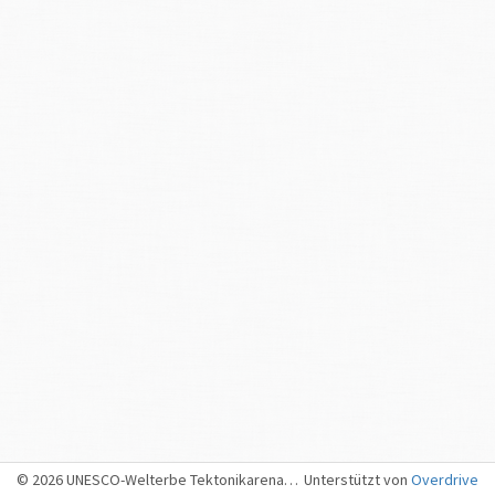
Wo:
In den Kantonen Graubünden und St. Gallen
Das Unwetter in der Chronik der Unwetterschäden in der
Schweiz
Erneute Überschwemmungen im St. Galler Rheintal, teils durch
den Rhein, teils durch Bergbäche. Das Münstertal und das
Puschlav wurden in diesem Jahr von Murgängen verwüstet.
Quelle
Röthlisberger, Gerhard:
Chronik der Unwetterschäden in der
Schweiz.
Berichte
der Eidgenössischen Forschungsanstalt für
Wald, Schnee und Landschaft, Nr. 330, 1991.
download
Elementarschäden und Versicherung
16./17. Juni 1855: Grosse
Rheinüberschwemmungen.
Betroffene
Gemeinden: Sennwald, Rüti, Oberriet, Rebstein, Balgach,
Diepoldsau, Berneck, Au, St. Margrethen, Rheineck, Thal und
Eichberg. Total
Unterstützungsberechtigter
Schaden Fr. 390’330
© 2026 UNESCO-Welterbe Tektonikarena Sardona, Sargans
Unterstützt von
Overdrive