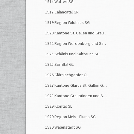
1914 Wattwil SG
1917 Calancatal GR
1919 Region Wildhaus SG
1920 Kantone St. Gallen und Graubünden
1922 Region Werdenberg und Sargans SG
1925 Schänis und Kaltbrunn SG
1925 Sernftal GL
1926 Glärnischgebiet GL
1927 Kantone Glarus St. Gallen Graubünden
1928 Kantone Graubünden und St. Gallen
1929 Klöntal GL
1929 Region Mels - Flums SG
1930 Walenstadt SG