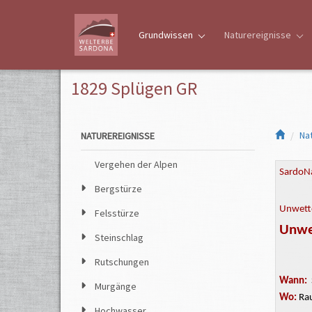
Grundwissen
Naturereignisse
1829 Splügen GR
Na
NATUREREIGNISSE
Vergehen der Alpen
SardoNa
Bergstürze
Unwette
Felsstürze
Unwe
Steinschlag
Rutschungen
Wann:
Murgänge
Wo:
Rau
Hochwasser