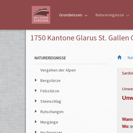
Grundwissen
Naturereignisse
1750 Kantone Glarus St. Gallen
Na
NATUREREIGNISSE
Vergehen der Alpen
Sardo
Bergstürze
Unwet
Felsstürze
Unwe
Steinschlag
Rutschungen
Wann
Murgänge
Wo:
I
Hochwasser