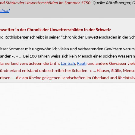
und Stärke der Unwetterschäden im Sommer 1750.
Quelle: Röthlisberger, 
load
nwetter in der Chronik der Unwetterschäden in der Schweiz
d Röthlisberger schreibt in seiner "Chronik der Unwetterschäden in der Sc
isser
Sommer mit ungewöhnlich vielen und verheerenden Gewittern ver
Landen».
« … Bei 100 Jahren weiss sich kein Mensch einer solchen
Wassersn
larnerland verwüsteten die Linth,
Löntsch
,
Rauti
und andere Gewässer viele
Bündnerland entstand unbeschreiblicher Schaden. « … Häuser, Ställe, Me
rissen ... die am Rheine gelegenen Landschaften im Oberland und Rheintal 
gadin.
t. Galler Rheintal standen die Dörfer
Buchs
,
Haag
und
Salez
wochenlang unt
az wurde vom
Taminabach
fast weggeschwemmt.
Seeztal
und Appenzell wurden überflutet, « … das Wasser nahm die schön
niotal (Tl) wurde der Hauptort Tezzeghino durch eine
Grossrutschung
vollst
e
sberger, Gerhard:
Chronik der Unwetterschäden in der Schweiz.
Berichte
de