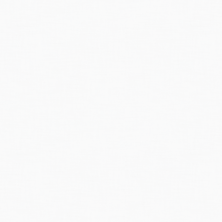
andschaft, Nr. 330, 1991.
download
nwetter von 1750 im Kanton Glarus
 das Jahr 1750 berichtet
Trümpi's
Chronik: Am Ende des Brachmonats und 
infand, haben sowohl viele
Erdschlipfe
als die stark angeschwollenen Wasser
s
, die Bäche im
Domhaus
,
zu
Mollis
und am stärksten der zu
Niederurnen
; 
der
Niedernbach
zu Schwanden etc. viel Verwüstung ausgebreitet.
de für die
Steuerbedürftigen
eine Schätzung ihres Schadens obrigkeitlich
n
zu Niederurnen
schickten viele
Tagwen
auch Hülfe in Arbeit.
eitern
uns zur Verfügung gestandenen Quellen ergibt sich, dass in diesem 
ichnungen im alten
Tagwensbuch
riss das Wasser
Strasse
und
Wuhrungen
i
tet wurde, dieselben auf Tagwensboden anzulegen, weshalb mit den
ansto
en.
ockalpliruns
hatte den
Sernft
gegen die Matten
hinübergedrängt,
so dass vo
eidruns
führte eine solche Masse Schutt und Geschieb herbei, dass die Hä
m Kirchhofe in
Niederurnen
wurden viele Todtensarge
weggeschemmt
und 