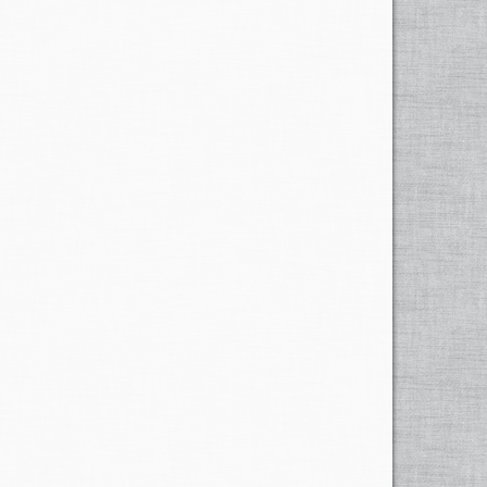
des Heumonats, da
beidemal
anhaltendes Regenwetter
, das erste Mal sonderlich die
Linth
,
Löntsch
, die
Rauti
zu
das zweite Mal der
Sernft
und die Bäche des kleinen
 eingenommen und über fl. 20'000
Beisteuer
verordnet.
Jahre namentlich
Elm
bedeutend gelitten hat. Laut
n solchem Masse hinweg, dass es nicht mehr für möglich
ssenden
Privaten Verträge abgeschlossen werden
n denselben ein Stück abgerissen wurde. Auch die
user im
Obmos
sich in
grösster
Gefahr befanden.
bis
unter's
Dorf hinunter getragen. »Der