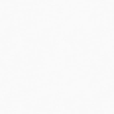
ürdigste«, sagt das Pfarrbuch, »war dabei
das,
das ein Leichnam
lutete, obschon er bereits 9 Monate im Grabe gelegen war.
"
e
, D.:
Die
Wasserverheerungen
des 18. Jahrhunderts im Kanton Glarus und d
.
Jahrbuch des Historischen Vereins des Kantons Glarus, Band 16 (1879).
d
 Bearbeitung:
16.12.2025, markus weidmann