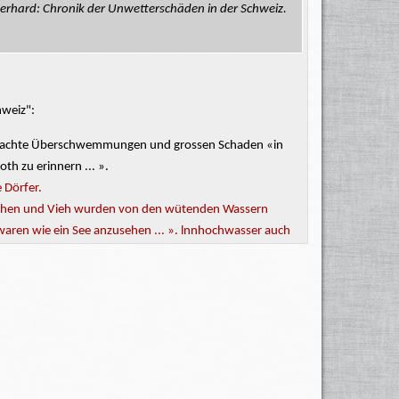
Gerhard: Chronik der Unwetterschäden in der Schweiz.
hweiz":
ursachte Überschwemmungen und
grossen
Schaden «in
oth
zu erinnern ... ».
 Dörfer.
nschen und Vieh wurden von den wütenden Wassern
waren wie ein See anzusehen ... ».
lnnhochwasser
auch
er Wasser.
e
Meglenbrück
samt der Capell. .. ».
ändig zerstört.
r Eidgenössischen Forschungsanstalt für Wald, Schnee