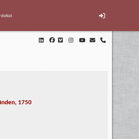
rdoNat
bünden, 1750