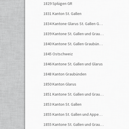
1829 Splügen GR
und L
1831 Kanton St. Gallen
Das U
1834 Kantone Glarus St. Gallen Graubünden
"
Ü
ber
1839 Kantone St. Gallen und Graubünden
sich e
Näfel
1840 Kantone St. Gallen Graubünden Glarus
Thals,
1845 Ostschweiz
Es wur
1846 Kantone St. Gallen und Glarus
Dene
1848 Kanton Graubünden
Aus
w
1850 Kanton Glarus
Aufze
erach
1851 Kantone St. Gallen und Graubünden
musst
1853 Kanton St. Gallen
Die
St
1855 Kanton St. Gallen und Appenzellerland
Sandw
1855 Kantone St. Gallen und Graubünden
In de