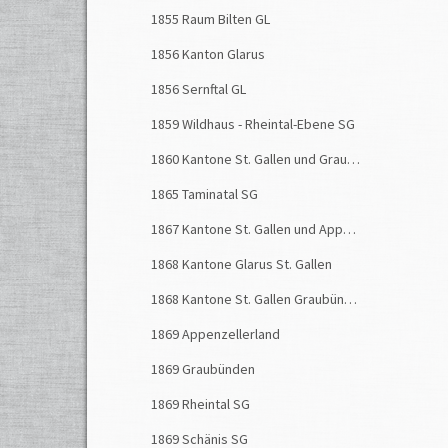
1855 Raum Bilten GL
Merkw
noch b
1856 Kanton Glarus
Quell
1856 Sernftal GL
Legler
1859 Wildhaus - Rheintal-Ebene SG
Kirche
1860 Kantone St. Gallen und Graubünden
Letzte
1865 Taminatal SG
1867 Kantone St. Gallen und Appenzell
1868 Kantone Glarus St. Gallen
1868 Kantone St. Gallen Graubünden
1869 Appenzellerland
1869 Graubünden
1869 Rheintal SG
1869 Schänis SG