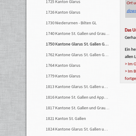
1725 Kanton Glarus
Ort 
down
1726 Kanton Glarus
1730 Niederurnen - Bilten GL
Das U
1740 Kantone St. Gallen und Graubünden
Gerhar
1750 Kantone Glarus St. Gallen Graubünden
Ein
he
1762 Kantone Glarus St. Gallen Graubünden
allen
> Im G
1764 Kanton Glarus
> Im 
1779 Kanton Glarus
fortge
im En
1813 Kantone Glarus St. Gallen und Graubünden
> Im S
1816 Kantone St. Gallen und Appenzell
> Rag
1817 Kantone St. Gallen und Graubünden
> Das
Im Ble
1821 Kanton St. Gallen
Quell
1824 Kantone Glarus St. Gallen und Graubünden
Röthli