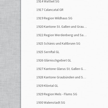
1914 Wattwil SG
1917 Calancatal GR
1919 Region Wildhaus SG
1920 Kantone St. Gallen und Graubünden
1922 Region Werdenberg und Sargans SG
1925 Schänis und Kaltbrunn SG
1925 Sernftal GL
1926 Glärnischgebiet GL
1927 Kantone Glarus St. Gallen Graubünden
1928 Kantone Graubünden und St. Gallen
1929 Klöntal GL
1929 Region Mels - Flums SG
1930 Walenstadt SG