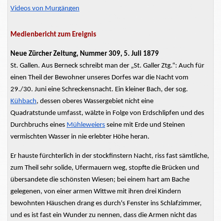
Videos von Murgängen
Medienbericht zum Ereignis
Neue Zürcher Zeitung, Nummer 309, 5. Juli 1879
St. Gallen. Aus Berneck schreibt man der „St. Galler Ztg.“: Auch für
einen
Theil
der Bewohner unseres Dorfes war die Nacht vom
29./30. Juni eine Schreckensnacht. Ein kleiner Bach, der sog.
Kühbach
, dessen oberes Wassergebiet nicht eine
Quadratstunde
umfasst, wälzte in Folge von
Erdschlipfen
und des
Durchbruchs eines
Mühleweiers
seine
mit Erde und Steinen
vermischten
Wasser in nie erlebter Höhe heran.
Er hauste fürchterlich in der
stockfinstern
Nacht, riss fast sämtliche,
zum Theil sehr solide, Ufermauern weg, stopfte die Brücken und
übersandete
die schönsten Wiesen; bei einem hart am Bache
gelegenen, von einer armen
Wittwe
mit ihren drei Kindern
bewohnten Häuschen drang es durch's Fenster ins Schlafzimmer,
und es ist fast ein Wunder zu nennen, dass die Armen nicht das