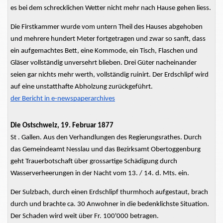
es bei dem schrecklichen Wetter nicht mehr nach Hause gehen
liess.
Die
Firstkammer
wurde vom
untern
Theil
des Hauses abgehoben
und mehrere hundert Meter fortgetragen und zwar so sanft, dass
ein
aufgemachtes
Bett, eine Kommode, ein Tisch, Flaschen und
Gläser vollständig unversehrt blieben. Drei Güter nacheinander
seien gar nichts mehr
werth,
vollständig
ruinirt.
Der Erdschlipf wird
auf eine unstatthafte Abholzung zurückgeführt.
der Bericht in
e-newspaperarchives
Die Ostschweiz, 19. Februar 1877
St . Gallen. Aus den Verhandlungen des
Regierungsrathes.
Durch
das Gemeindeamt Nesslau und das Bezirksamt Obertoggenburg
geht Trauerbotschaft über grossartige Schädigung durch
Wasserverheerungen
in der Nacht vom 13. / 14. d. Mts. ein.
Der Sulzbach, durch einen Erdschlipf
thurmhoch
aufgestaut, brach
durch und brachte ca. 30 Anwohner in die bedenklichste Situation.
Der Schaden wird weit über Fr. 100'000 betragen.