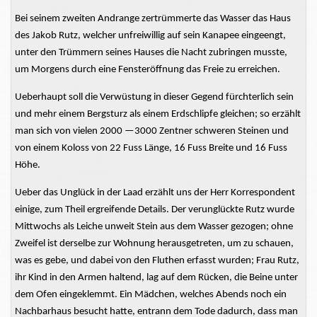
Bei seinem zweiten Andrange zertrümmerte das Wasser das Haus
des Jakob Rutz, welcher unfreiwillig auf sein Kanapee eingeengt,
unter den Trümmern seines Hauses die Nacht zubringen musste,
um
Morgens
durch eine Fensteröffnung das Freie zu erreichen.
Ueberhaupt
soll die Verwüstung in dieser Gegend fürchterlich sein
und mehr einem Bergsturz als einem
Erdschlipfe
gleichen; so erzählt
man sich von vielen 2000 —3000 Zentner schweren Steinen und
von einem Koloss von 22
Fuss
Länge, 16 Fuss Breite und 16 Fuss
Höhe.
Ueber
das Unglück in der
Laad
erzählt uns der Herr Korrespondent
einige, zum
Theil
ergreifende Details. Der verunglückte Rutz wurde
Mittwochs als Leiche unweit
Stein
aus dem Wasser gezogen; ohne
Zweifel ist derselbe zur Wohnung herausgetreten, um zu schauen,
was es gebe, und dabei von den Fluthen erfasst wurden; Frau Rutz,
ihr Kind in den Armen haltend, lag auf dem Rücken, die Beine unter
dem Ofen eingeklemmt. Ein Mädchen, welches
Abends
noch ein
Nachbarhaus besucht hatte, entrann dem Tode dadurch, dass man