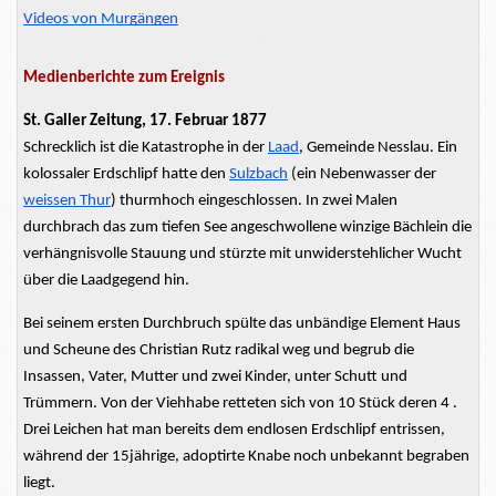
Videos von Murgängen
Medienberichte zum Ereignis
St. Galler Zeitung, 17. Februar 1877
Schrecklich ist die Katastrophe in der
Laad
, Gemeinde Nesslau. Ein
kolossaler Erdschlipf hatte den
Sulzbach
(ein
Nebenwasser
der
weissen
Thur
)
thurmhoch
eingeschlossen. In zwei Malen
durchbrach das zum tiefen See angeschwollene winzige Bächlein die
verhängnisvolle Stauung und stürzte mit unwiderstehlicher Wucht
über die
Laadgegend
hin.
Bei seinem ersten Durchbruch spülte das unbändige Element Haus
und Scheune des Christian Rutz radikal weg und begrub die
Insassen, Vater, Mutter und zwei Kinder, unter Schutt und
Trümmern. Von der Viehhabe retteten sich von 10 Stück deren 4 .
Drei Leichen hat man bereits dem endlosen Erdschlipf entrissen,
während der 15jährige,
adoptirte
Knabe noch unbekannt begraben
liegt.