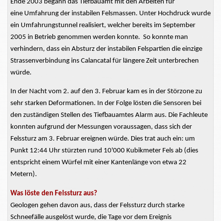
Ende 2003 begann das Tiefbauamt mit den Arbeiten für
eine
Umfahrung der instabilen Felsmassen. Unter Hochdruck wurde
ein Umfahrungstunnel realisiert, welcher bereits im September
2005 in Betrieb genommen werden konnte. So konnte man
verhindern, dass ein Absturz der instabilen Felspartien die einzige
Strassenverbindung
ins Calancatal für längere Zeit unterbrechen
würde.
In der Nacht vom 2. auf den 3. Februar kam es in der Störzone zu
sehr starken Deformationen. In der Folge lösten die Sensoren bei
den zuständigen Stellen des Tiefbauamtes Alarm aus. Die Fachleute
konnten aufgrund der Messungen voraussagen, dass sich der
Felssturz am 3. Februar ereignen würde. Dies trat auch ein: um
Punkt 12:44 Uhr stürzten rund 10'000 Kubikmeter Fels ab (dies
entspricht einem Würfel mit einer Kantenlänge von etwa 22
Metern).
Was löste den Felssturz aus?
Geologen gehen davon aus, dass der Felssturz durch starke
Schneefälle ausgelöst wurde, die Tage vor dem Ereignis