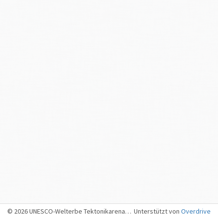
Wieviel Gestein löste sich oberhalb der Fuchslaui im Murgtal?
Wo befindet sich die Ausbruchstelle?
Wie gross war der grösste Block?
Welche Sprungbahn nahm der Block?
Wie rasch bewegte sich der Block?
Welche Folgen hatte das Ereignis?
Das könnte dich auch interessieren:
Videos von Felsstürzen
Videos von Steinschlag
Wieviel Gestein löste sich oberhalb der Fuchslaui im Murgtal?
Rund 1‘000 m
3
.
© 2026 UNESCO-Welterbe Tektonikarena Sardona, Sargans
Unterstützt von
Overdrive