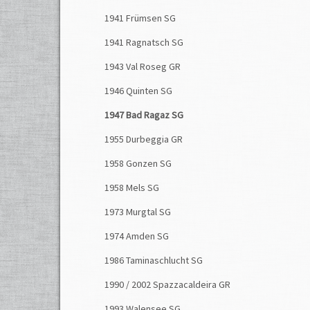
1941 Frümsen SG
1941 Ragnatsch SG
1943 Val Roseg GR
1946 Quinten SG
1947 Bad Ragaz SG
1955 Durbeggia GR
1958 Gonzen SG
1958 Mels SG
1973 Murgtal SG
1974 Amden SG
1986 Taminaschlucht SG
1990 / 2002 Spazzacaldeira GR
1993 Walensee SG