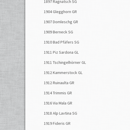
1897 Ragnatsch SG
1904 Glegghorn GR
1907 Domleschg GR
1909 Berneck SG
1910 Bad Pfäfers SG
1911 Piz Sardona GL
1911 Tschingelhörner GL
1912 Kammerstock GL
1912 Ruinaulta GR
1914 Trimmis GR
1916 Via Mala GR
1918 Alp Lavtina SG
1919 Fideris GR