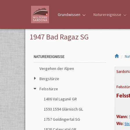
Grundwissen
Naturereignisse
1947 Bad Ragaz SG
Na
NATUREREIGNISSE
Vergehen der Alpen
SardoNa
Bergstürze
Felsstür
Felsstürze
Felss
1486 Val Laguné GR
1593 1594 Glärnisch GL
Wann:
1
1757 Goldingertal SG
Wo:
St
1828 Calancatal GR