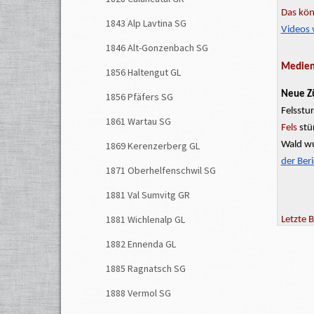
Das kön
1843 Alp Lavtina SG
Videos 
1846 Alt-Gonzenbach SG
Medienb
1856 Haltengut GL
Neue Z
1856 Pfäfers SG
Felsstu
1861 Wartau SG
Fels
stü
Wald wu
1869 Kerenzerberg GL
der Ber
1871 Oberhelfenschwil SG
1881 Val Sumvitg GR
1881 Wichlenalp GL
Letzte 
1882 Ennenda GL
1885 Ragnatsch SG
1888 Vermol SG