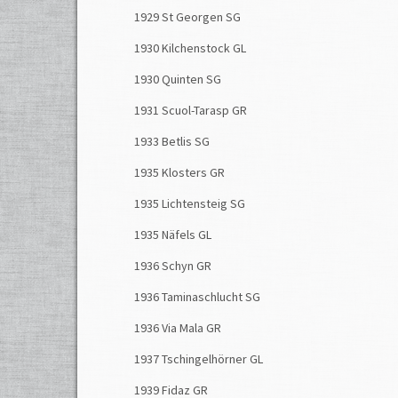
1929 St Georgen SG
1930 Kilchenstock GL
1930 Quinten SG
1931 Scuol-Tarasp GR
1933 Betlis SG
1935 Klosters GR
1935 Lichtensteig SG
1935 Näfels GL
1936 Schyn GR
1936 Taminaschlucht SG
1936 Via Mala GR
1937 Tschingelhörner GL
1939 Fidaz GR