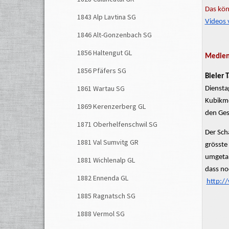
Das kön
1843 Alp Lavtina SG
Videos 
1846 Alt-Gonzenbach SG
1856 Haltengut GL
Medienb
1856 Pfäfers SG
Bieler 
1861 Wartau SG
Diensta
Kubikme
1869 Kerenzerberg GL
den Ges
1871 Oberhelfenschwil SG
Der Sch
1881 Val Sumvitg GR
grösste
umgetan
1881 Wichlenalp GL
dass no
1882 Ennenda GL
http:/
1885 Ragnatsch SG
1888 Vermol SG