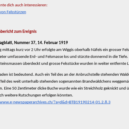
nte dich auch interessieren:
von Felsstürzen
ericht zum Ereignis
Tagblatt, Nummer 37, 14. Februar 1919
g mittags kurz vor 2 Uhr erfolgte am Wiggis oberhalb Näfels ein
grosser
Fels
ter umfassende Erd- und Felsmasse los und stürzte donnernd in die Tiefe. E
teinsmassen überdeckt und
grosse
Felsstücke wurden in weiter entfernte L
aden ist bedeutend. Auch ein Teil des an der
Anbruchstelle
stehenden Waldes
Teil des weit unterhalb stehenden sogenannten
Brandwäldchens
weggemä
. Eine 50 Zentimeter dicke Buche wurde wie ein Streichholz geknickt und 
ch weitere Rutschungen erfolgen könnten.
/www.e-newspaperarchives.ch/?a=d&d=BTB19190214-01.2.8.3