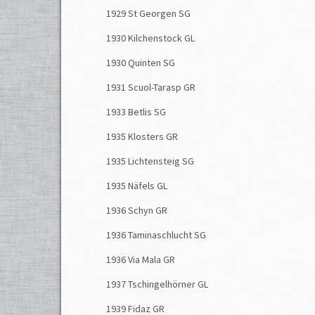
1929 St Georgen SG
1930 Kilchenstock GL
1930 Quinten SG
1931 Scuol-Tarasp GR
1933 Betlis SG
1935 Klosters GR
1935 Lichtensteig SG
1935 Näfels GL
1936 Schyn GR
1936 Taminaschlucht SG
1936 Via Mala GR
1937 Tschingelhörner GL
1939 Fidaz GR