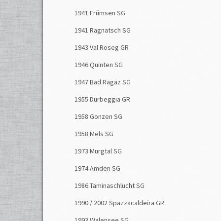
1941 Frümsen SG
1941 Ragnatsch SG
1943 Val Roseg GR
1946 Quinten SG
1947 Bad Ragaz SG
1955 Durbeggia GR
1958 Gonzen SG
1958 Mels SG
1973 Murgtal SG
1974 Amden SG
1986 Taminaschlucht SG
1990 / 2002 Spazzacaldeira GR
1993 Walensee SG