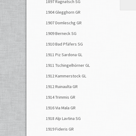
1897 Ragnatsch SG
1904 Glegghorn GR
1907 Domleschg GR
1909 Berneck SG
1910 Bad Pfäfers SG
1911 Piz Sardona GL
1911 Tschingelhörner GL
1912 Kammerstock GL
1912 Ruinaulta GR
1914 Trimmis GR
1916 Via Mala GR
1918 Alp Lavtina SG
1919 Fideris GR