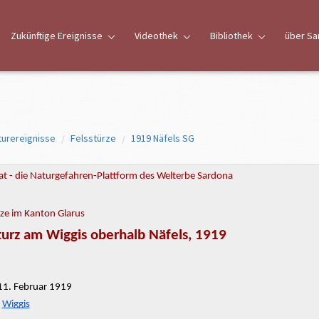
Zukünftige Ereignisse
Videothek
Bibliothek
über Sa
turereignisse
Felsstürze
1919 Näfels SG
t - die Naturgefahren-Plattform des Welterbe Sardona
rze im Kanton Glarus
turz am Wiggis oberhalb Näfels, 1919
11. Februar 1919
m
Wiggis