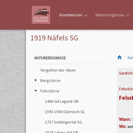
Grundwissen
Naturereignisse
1919 Näfels SG
Na
NATUREREIGNISSE
Vergehen der Alpen
SardoNa
Bergstürze
Felsstü
Felsstürze
Felss
1486 Val Laguné GR
1593 1594 Glärnisch GL
Wann:
1757 Goldingertal SG
Wo:
a
1828 Calancatal GR