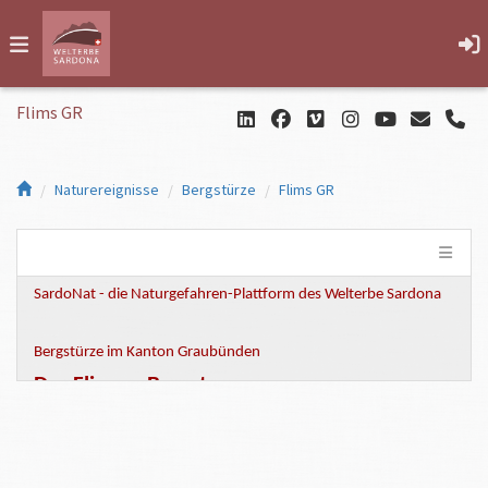
Flims GR
Naturereignisse
Bergstürze
Flims GR
SardoNat - die Naturgefahren-Plattform des Welterbe Sardona
Bergstürze im Kanton Graubünden
Der Flimser Bergsturz
Der Flimser Bergsturz ist der
grösste
Bergsturz der Alpen.