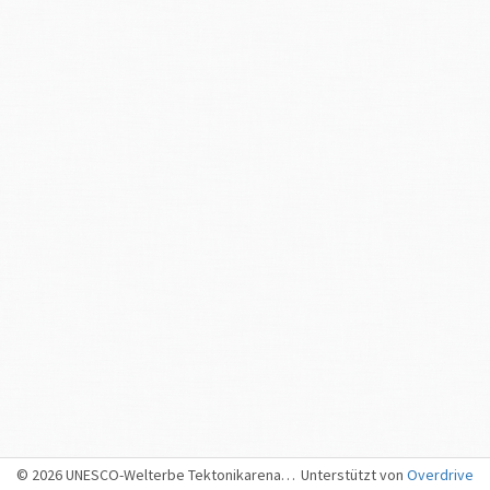
±
Wann:
vor rund 9
494
2
Jahren (
referenziert mit dem Jahr 2025)
Wo:
Raum Flimserstein - Bonaduz - Ilanz
Der Bergsturz
Auswirkungen des Bergsturzes
Das könnte dich auch interessieren:
Video zum Flimser Bergsturz
Welche Evidenzen gibt es für das Alter von 9494 Jahren?
1. Das Alter von Holz aus der
Rabiusaschlucht
Im Ausgang des Safientals, in der Rabiusaschlucht, wurden vom
Trümmerstrom überfahrene Holzstücke gefunden
. Eine
Altersdatierung dieser Holzstücke zeigte, dass sich der Bergsturz
© 2026 UNESCO-Welterbe Tektonikarena Sardona, Sargans
Unterstützt von
Overdrive
eindeutig nach der letzten Eiszeit ereignete.