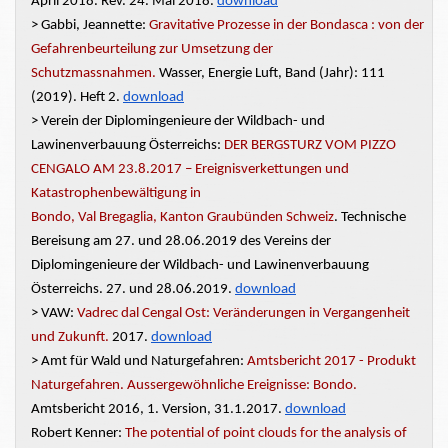
April 2018. Rev. 24. Mai 2018.
download
> Gabbi, Jeannette:
Gravitative Prozesse in der Bondasca : von der
Gefahrenbeurteilung zur Umsetzung der
Schutzmassnahmen.
Wasser,
Energie
Luft,
Band (Jahr): 111
(2019). Heft 2.
download
> Verein der Diplomingenieure der Wildbach- und
Lawinenverbauung Österreichs:
DER BERGSTURZ VOM PIZZO
CENGALO AM 23.8.2017 –
Ereignisverkettungen
und
Katastrophenbewältigung in
Bondo, Val Bregaglia, Kanton
Graubünden Schweiz
.
Technische
Bereisung am 27. und 28.06.2019 des Vereins der
Diplomingenieure der Wildbach- und Lawinenverbauung
Österreichs. 27. und 28.06.2019.
download
> VAW:
Vadrec dal Cengal Ost: Veränderungen in Vergangenheit
und Zukunft.
2017.
download
> Amt für Wald und Naturgefahren:
Amtsbericht 2017 - Produkt
Naturgefahren.
Aussergewöhnliche
Ereignisse: Bondo.
Amtsbericht 2016, 1. Version,
31.1.2017.
download
Robert Kenner:
The potential of point clouds for the analysis of