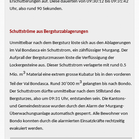
Erschütterungen auf. Diese dauerten von 09:30:12 bis 09:31:42
Uhr, also rund 90 Sekunden.
Schuttströme aus Bergsturzablagerungen
Unmittelbar nach dem Bergsturz
löste sich
aus den Ablagerungen
im Val Bondasca ein Schuttstrom, ein zähflüssiger Murgang. Der
Aufprall der
Bergsturzmassen
löste die Verflüssigung der
Lockergesteine aus. Dieser Schuttstrom verlagerte mit rund 0.5
3
Mio. m
Material eine extrem
grosse
Kubatur bis in den vorderen
3
Teil der Val Bondasca. Rund 30‘000 m
gelangten bis nach Bondo.
Der Schuttstrom dürfte unmittelbar nach dem Stillstand des
Bergsturzes, also um 09:31 Uhr, entstanden sein. Die Kantons-
und Gemeindestrasse wurden durch den Alarm der Murgang-
Überwachungsanlage automatisch gesperrt. Alle Bewohner von
Bondo konnten durch die alarmierten Einsatzkräfte rechtzeitig
evakuiert werden.