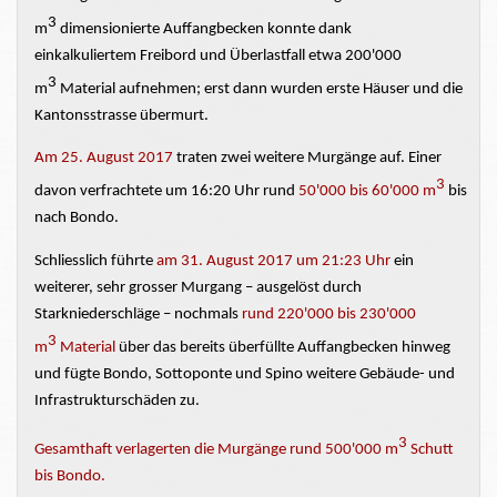
3
m
dimensionierte Auffangbecken konnte dank
einkalkuliertem
Freibord und Überlastfall etwa 200'000
3
m
Material aufnehmen; erst dann wurden erste Häuser und die
Kantonsstrasse
übermurt.
Am 25. August 2017
traten zwei weitere Murgänge auf. Einer
3
davon verfrachtete um 16:20 Uhr rund
50'000 bis 60'000 m
bis
nach Bondo.
Schliesslich führte
am 31. August 2017 um 21:23 Uhr
ein
weiterer, sehr
grosser
Murgang – ausgelöst durch
Starkniederschläge – nochmals
rund 220'000 bis 230'000
3
m
Material
über das bereits überfüllte Auffangbecken hinweg
und
fügte
Bondo,
Sottoponte
und Spino weitere Gebäude- und
Infrastrukturschäden
zu.
3
Gesamthaft
verlagerten die Murgänge
rund 500'000 m
Schutt
bis Bondo.