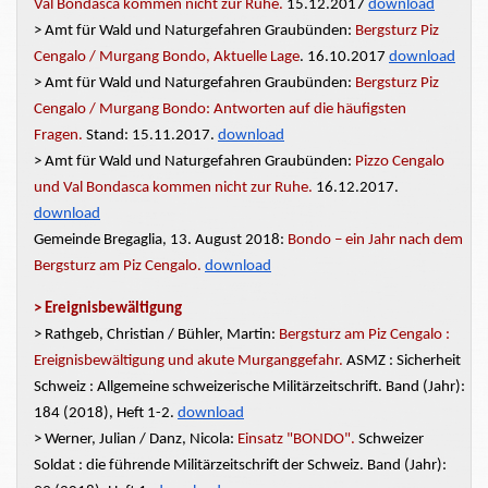
Val Bondasca kommen nicht zur Ruhe.
15.12.2017
download
> Amt für Wald und Naturgefahren Graubünden:
Bergsturz Piz
Cengalo / Murgang Bondo, Aktuelle Lage
. 16.10.2017
download
> Amt für Wald und Naturgefahren Graubünden:
Bergsturz Piz
Cengalo / Murgang Bondo: Antworten auf die häufigsten
Fragen.
Stand: 15.11.2017.
download
> Amt für Wald und Naturgefahren Graubünden:
Pizzo Cengalo
und Val Bondasca kommen nicht zur Ruhe.
16.12.2017.
download
Gemeinde Bregaglia, 13. August 2018:
Bondo – ein Jahr nach dem
Bergsturz am Piz Cengalo.
download
>
Ereignisbewältigung
> Rathgeb, Christian / Bühler, Martin:
Bergsturz am Piz Cengalo :
Ereignisbewältigung und akute Murganggefahr.
ASMZ : Sicherheit
Schweiz : Allgemeine schweizerische Militärzeitschrift. Band (Jahr):
184 (2018), Heft 1-2.
download
> Werner, Julian / Danz, Nicola:
Einsatz "BONDO".
Schweizer
Soldat : die führende Militärzeitschrift der Schweiz. Band (Jahr):