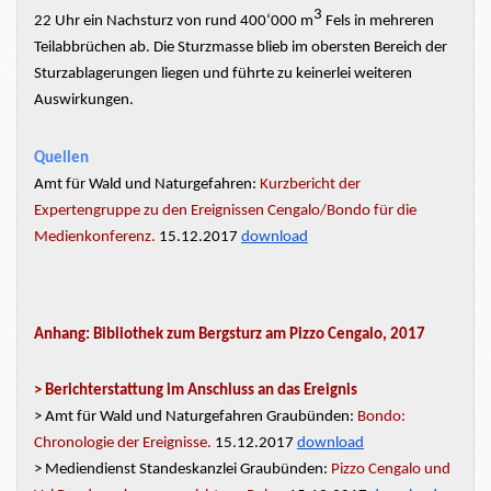
3
22 Uhr ein
Nachsturz
von rund 400‘000 m
Fels in mehreren
Teilabbrüchen
ab. Die
Sturzmasse
blieb im obersten Bereich der
Sturzablagerungen
liegen und führte zu keinerlei weiteren
Auswirkungen.
Quellen
Amt für Wald und Naturgefahren:
Kurzbericht der
Expertengruppe zu den Ereignissen Cengalo/Bondo für die
Medienkonferenz.
15.12.2017
d
ownload
Anhang: Bibliothek zum Bergsturz am Pizzo Cengalo, 2017
>
Berichterstattung im Anschluss an das Ereignis
> Amt für Wald und Naturgefahren Graubünden:
Bondo:
Chronologie der Ereignisse.
15.12.2017
download
> Mediendienst Standeskanzlei Graubünden:
Pizzo Cengalo und