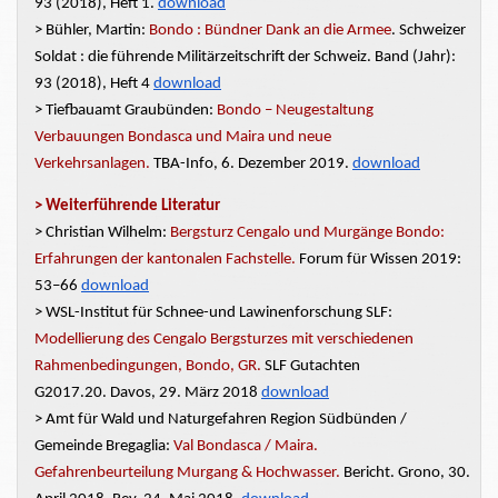
93 (2018), Heft 1.
download
> Bühler,
Martin:
Bondo : Bündner Dank an die Armee
. Schweizer
Soldat : die führende Militärzeitschrift der Schweiz. Band (Jahr):
93 (2018), Heft 4
download
> Tiefbauamt Graubünden:
Bondo –
Neugestaltung
Verbauungen
Bondasca
und Maira und neue
Verkehrsanlagen.
TBA-Info, 6. Dezember 2019.
download
>
Weiter
führende
Literatur
> Christian Wilhelm:
Bergsturz Cengalo und Murgänge Bondo:
Erfahrungen der kantonalen Fachstelle.
Forum für Wissen 2019:
53–66
download
> WSL-Institut für Schnee-und Lawinenforschung SLF:
Modellierung des Cengalo Bergsturzes mit verschiedenen
Rahmenbedingungen, Bondo, GR.
SLF Gutachten
G2017.20.
Davos, 29. März 2018
download
> Amt für Wald und Naturgefahren Region Südbünden /
Gemeinde Bregaglia:
Val Bondasca / Maira.
Gefahrenbeurteilung Murgang & Hochwasser.
Bericht. Grono, 30.