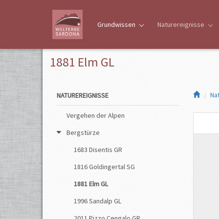
Grundwissen
Naturereignisse
1881 Elm GL
Na
NATUREREIGNISSE
Vergehen der Alpen
Bergstürze
1683 Disentis GR
1816 Goldingertal SG
1881 Elm GL
1996 Sandalp GL
2011 Pizzo Cengalo GR