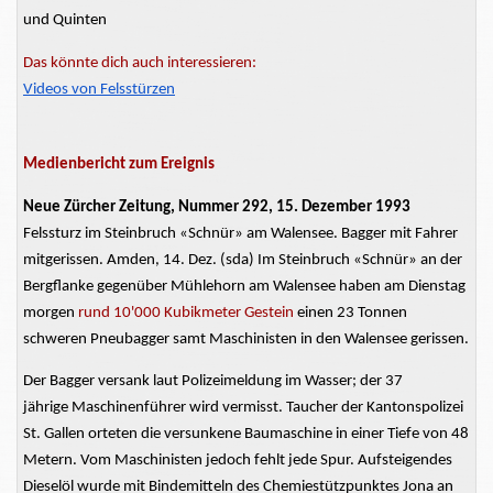
und Quinten
Das könnte dich auch interessieren:
Videos von Felsstürzen
Medienbericht zum Ereignis
Neue Zürcher Zeitung, Nummer 292, 15. Dezember 1993
Felssturz im Steinbruch «Schnür» am Walensee. Bagger mit Fahrer
mitgerissen. Amden, 14. Dez. (sda) Im Steinbruch «Schnür» an der
Bergflanke gegenüber Mühlehorn am Walensee haben am
Dienstag
morgen
rund 10'000 Kubikmeter Gestein
einen 23 Tonnen
schweren Pneubagger samt Maschinisten in den Walensee gerissen.
Der Bagger versank laut Polizeimeldung im Wasser; der
37
jährige
Maschinenführer
wird
vermisst. Taucher der Kantonspolizei
St. Gallen
orteten
die versunkene Baumaschine in einer Tiefe von 48
Metern. Vom Maschinisten jedoch fehlt jede Spur. Aufsteigendes
Dieselöl wurde mit Bindemitteln des
Chemiestützpunktes
Jona an