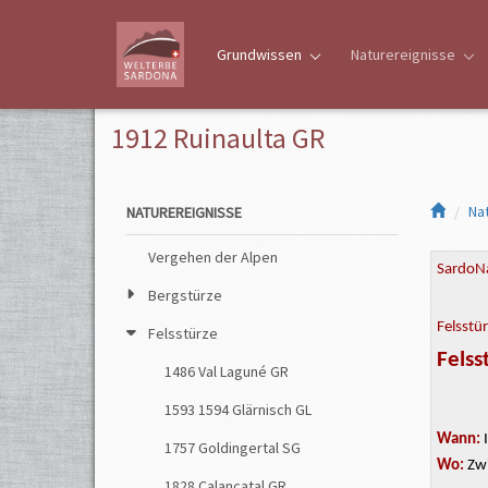
Grundwissen
Naturereignisse
1912 Ruinaulta GR
Na
NATUREREIGNISSE
Vergehen der Alpen
SardoNa
Bergstürze
Felsstü
Felsstürze
Felss
1486 Val Laguné GR
1593 1594 Glärnisch GL
Wann:
I
1757 Goldingertal SG
Wo:
Zwi
1828 Calancatal GR