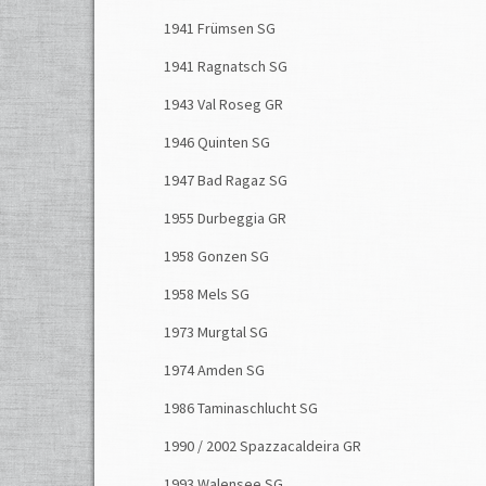
1941 Frümsen SG
1941 Ragnatsch SG
1943 Val Roseg GR
1946 Quinten SG
1947 Bad Ragaz SG
1955 Durbeggia GR
1958 Gonzen SG
1958 Mels SG
1973 Murgtal SG
1974 Amden SG
1986 Taminaschlucht SG
1990 / 2002 Spazzacaldeira GR
1993 Walensee SG