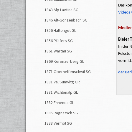
Das kön
1843 Alp Lavtina SG
Videos 
1846 Alt-Gonzenbach SG
Medienb
1856 Haltengut GL
Bieler 
1856 Pfäfers SG
In der 
1861 Wartau SG
Felsstu
vormitt
1869 Kerenzerberg GL
1871 Oberhelfenschwil SG
der Ber
1881 Val Sumvitg GR
1881 Wichlenalp GL
1882 Ennenda GL
1885 Ragnatsch SG
1888 Vermol SG