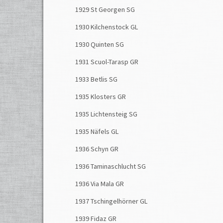
1929 St Georgen SG
1930 Kilchenstock GL
1930 Quinten SG
1931 Scuol-Tarasp GR
1933 Betlis SG
1935 Klosters GR
1935 Lichtensteig SG
1935 Näfels GL
1936 Schyn GR
1936 Taminaschlucht SG
1936 Via Mala GR
1937 Tschingelhörner GL
1939 Fidaz GR