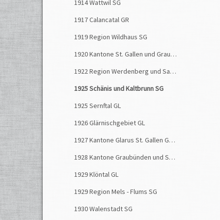
1914 Wattwil SG
1917 Calancatal GR
1919 Region Wildhaus SG
1920 Kantone St. Gallen und Graubünden
1922 Region Werdenberg und Sargans SG
1925 Schänis und Kaltbrunn SG
1925 Sernftal GL
1926 Glärnischgebiet GL
1927 Kantone Glarus St. Gallen Graubünden
1928 Kantone Graubünden und St. Gallen
1929 Klöntal GL
1929 Region Mels - Flums SG
1930 Walenstadt SG