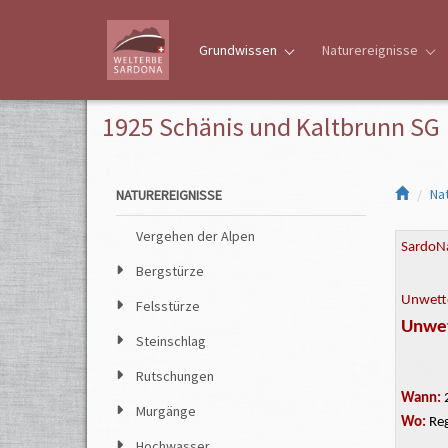
Grundwissen
Naturereignisse
1925 Schänis und Kaltbrunn SG
Na
NATUREREIGNISSE
Vergehen der Alpen
SardoNa
Bergstürze
Unwette
Felsstürze
Unwet
Steinschlag
Rutschungen
Wann:
2
Murgänge
Wo:
Reg
Hochwasser