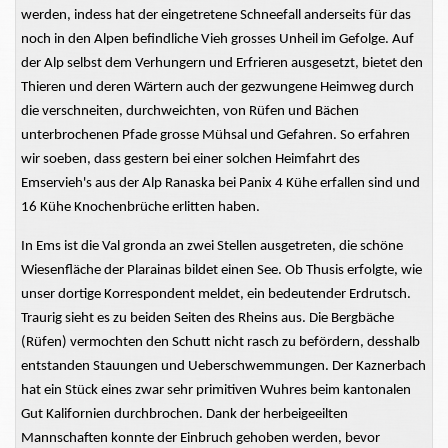
werden, indess hat der eingetretene Schneefall anderseits für das
noch in den Alpen befindliche Vieh grosses Unheil im Gefolge. Auf
der Alp selbst dem Verhungern und Erfrieren ausgesetzt, bietet den
Thieren und deren Wärtern auch der gezwungene Heimweg durch
die verschneiten, durchweichten, von Rüfen und Bächen
unterbrochenen Pfade grosse Mühsal und Gefahren. So erfahren
wir soeben, dass gestern bei einer solchen Heimfahrt des
Emservieh's aus der Alp Ranaska bei Panix 4 Kühe erfallen sind und
16 Kühe Knochenbrüche erlitten haben.
In Ems ist die Val gronda an zwei Stellen ausgetreten, die schöne
Wiesenfläche der Plarainas bildet einen See. Ob Thusis erfolgte, wie
unser dortige Korrespondent meldet, ein bedeutender Erdrutsch.
Traurig sieht es zu beiden Seiten des Rheins aus. Die Bergbäche
(Rüfen) vermochten den Schutt nicht rasch zu befördern, desshalb
entstanden Stauungen und Ueberschwemmungen. Der Kaznerbach
hat ein Stück eines zwar sehr primitiven Wuhres beim kantonalen
Gut Kalifornien durchbrochen. Dank der herbeigeeilten
Mannschaften konnte der Einbruch gehoben werden, bevor