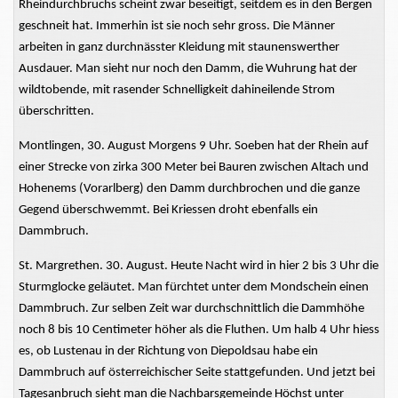
Rheindurchbruchs scheint zwar beseitigt, seitdem es in den Bergen
geschneit hat. Immerhin ist sie noch sehr gross. Die Männer
arbeiten in ganz durchnässter Kleidung mit staunenswerther
Ausdauer. Man sieht nur noch den Damm, die Wuhrung hat der
wildtobende, mit rasender Schnelligkeit dahineilende Strom
überschritten.
Montlingen, 30. August Morgens 9 Uhr. Soeben hat der Rhein auf
einer Strecke von zirka 300 Meter bei Bauren zwischen Altach und
Hohenems (Vorarlberg) den Damm durchbrochen und die ganze
Gegend überschwemmt. Bei Kriessen droht ebenfalls ein
Dammbruch.
St. Margrethen. 30. August. Heute Nacht wird in hier 2 bis 3 Uhr die
Sturmglocke geläutet. Man fürchtet unter dem Mondschein einen
Dammbruch. Zur selben Zeit war durchschnittlich die Dammhöhe
noch 8 bis 10 Centimeter höher als die Fluthen. Um halb 4 Uhr hiess
es, ob Lustenau in der Richtung von Diepoldsau habe ein
Dammbruch auf österreichischer Seite stattgefunden. Und jetzt bei
Tagesanbruch sieht man die Nachbarsgemeinde Höchst unter