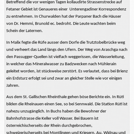
Betreffend die vor wenigen Tagen kollaudirte Strassenstrecke auf
Fetaner Gebiet ist Genaueres einer Unterengadiner Korrespondenz
zu entnehmen. In Churwalden hat der Parpaner Bach die Häuser
von Dr. Hemmi, Brunold ec. bedroht. Die Leute wachten beim
Schein der Laternen.
In Malix fegte die Rüfe ausser dem Dorfe die Trutztobelbrücke weg
und verheert das Land längs den Ufern. Der Weg von Araschga nach
den Passugger-Quellen ist vielfach weggerissen, die Wasserleitung,
in welcher das Mineralwasser zu Badzwecken nach Mühlerain
geleitet worden, ist stückweise zerstört. Es verlautet, dass bei Brienz
ein Erdsturz erfolgt sei und zwar an gleicher Stelle wie vor einigen
Jahren.
Aus dem St. Gallischen Rheinthale gehen böse Berichte ein. In Rüti
bilden die Rheinauen einen See, so bei Sennwald. Die Station Rüti ist
nahezu unzugänglich. In Buchs haben die Bewohner der
Bahnhofstrasse die Keller voll Wasser. Bei Bauern ist
österreichischerseits der Rhein durchgebrochen,
schweizerischerseits bei Montlingen und Kriesern. Au, Widnau und