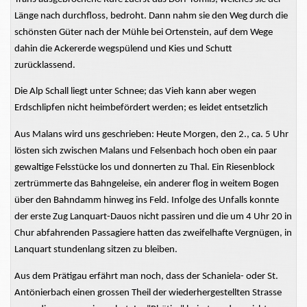
Länge nach durchfloss, bedroht. Dann nahm sie den Weg durch die
schönsten Güter nach der Mühle bei Ortenstein, auf dem Wege
dahin die Ackererde wegspülend und Kies und Schutt
zurücklassend.
Die Alp Schall liegt unter Schnee; das Vieh kann aber wegen
Erdschlipfen nicht heimbefördert werden; es leidet entsetzlich
Aus Malans wird uns geschrieben: Heute Morgen, den 2., ca. 5 Uhr
lösten sich zwischen Malans und Felsenbach hoch oben ein paar
gewaltige Felsstücke los und donnerten zu Thal. Ein Riesenblock
zertrümmerte das Bahngeleise, ein anderer flog in weitem Bogen
über den Bahndamm hinweg ins Feld. Infolge des Unfalls konnte
der erste Zug Lanquart-Dauos nicht passiren und die um 4 Uhr 20 in
Chur abfahrenden Passagiere hatten das zweifelhafte Vergnügen, in
Lanquart stundenlang sitzen zu bleiben.
Aus dem Prätigau erfährt man noch, dass der Schaniela- oder St.
Antönierbach einen grossen Theil der wiederhergestellten Strasse