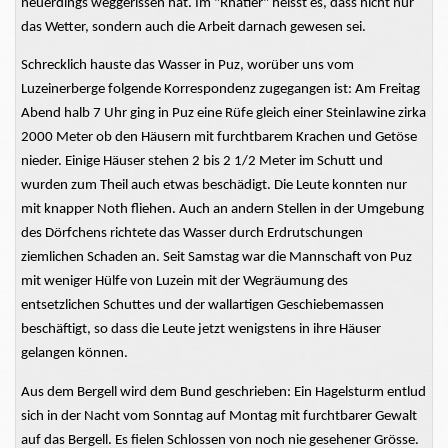
neuerdings weggerissen hat. Im "Rhätier" heisst es, dass nicht nur
das Wetter, sondern auch die Arbeit darnach gewesen sei.
Schrecklich hauste das Wasser in Puz, worüber uns vom
Luzeinerberge folgende Korrespondenz zugegangen ist: Am Freitag
Abend halb 7 Uhr ging in Puz eine Rüfe gleich einer Steinlawine zirka
2000 Meter ob den Häusern mit furchtbarem Krachen und Getöse
nieder. Einige Häuser stehen 2 bis 2 1/2 Meter im Schutt und
wurden zum Theil auch etwas beschädigt. Die Leute konnten nur
mit knapper Noth fliehen. Auch an andern Stellen in der Umgebung
des Dörfchens richtete das Wasser durch Erdrutschungen
ziemlichen Schaden an. Seit Samstag war die Mannschaft von Puz
mit weniger Hülfe von Luzein mit der Wegräumung des
entsetzlichen Schuttes und der wallartigen Geschiebemassen
beschäftigt, so dass die Leute jetzt wenigstens in ihre Häuser
gelangen können.
Aus dem Bergell wird dem Bund geschrieben: Ein Hagelsturm entlud
sich in der Nacht vom Sonntag auf Montag mit furchtbarer Gewalt
auf das Bergell. Es fielen Schlossen von noch nie gesehener Grösse.