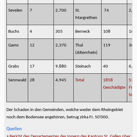
Sevelen
7
2,700
St.
74
2,2
Margrethen
Buchs
4
305
Berneck
108
16,
Gams
12
2,370
Thal
119
36,
(Altenrhein)
Grabs
17
9,880
Steinach
40
6,0
Sennwald
28
4,945
Total
1858
535
Geschädigte
Fr.
Sch
Der Schaden in den Gemeinden, welche weder dem Rheingebiet
noch dem Bodensee angehören, betrug zirka Fr. 50'000.
Quellen
>
Bericht des Departementes des Innern des Kantons St. Gallen über