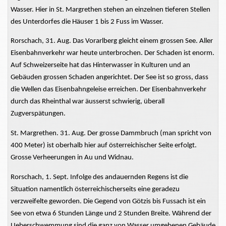
Wasser. Hier in St. Margrethen stehen an einzelnen tieferen Stellen
des Unterdorfes die Häuser 1 bis 2 Fuss im Wasser.
Rorschach, 31. Aug. Das Vorarlberg gleicht einem grossen See. Aller
Eisenbahnverkehr war heute unterbrochen. Der Schaden ist enorm.
Auf Schweizerseite hat das Hinterwasser in Kulturen und an
Gebäuden grossen Schaden angerichtet. Der See ist so gross, dass
die Wellen das Eisenbahngeleise erreichen. Der Eisenbahnverkehr
durch das Rheinthal war äusserst schwierig, überall
Zugverspätungen.
St. Margrethen. 31. Aug. Der grosse Dammbruch (man spricht von
400 Meter) ist oberhalb hier auf österreichischer Seite erfolgt.
Grosse Verheerungen in Au und Widnau.
Rorschach, 1. Sept. Infolge des andauernden Regens ist die
Situation namentlich österreichischerseits eine geradezu
verzweifelte geworden. Die Gegend von Götzis bis Fussach ist ein
See von etwa 6 Stunden Länge und 2 Stunden Breite. Während der
Ueberschwemmung sind die ganz von Wasser umgebenen Gebäude