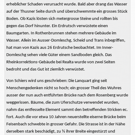
erheblicher Schaden verursacht wurde. Bald aber drang das Wasser
auf der Thusner Seite durch und überschwemmte ein grosses Stück
Boden. Ob Kazis lösten sich metergrosse Steine und rollten bis
gegen das Dorf hinunter. Ein Erdrutsch verwüstete einen
Baumgarten. In Rothenbrunnen stehen mehrere Gebäude im
Wasser. Allein im Ausser-Domleschg, Scheid und Trans inbegriffen,
hat man von Kazis aus 26 Erdrutsche beobachtet. Im Inner-
Domleschg sehen viele Güter einem Sandboden gleich. Das
Rheinkorrektions-Gebäude bei Realta wurde von zwei Seiten
bedroht und das Gut ist ziemlich verwüstet.
Von Schiers wird uns geschrieben: Die Lanquart ging seit
Menschengedenken nicht so hoch; ein grosser Theil des Wuhres
ausser der nun auch entführten Brücke nach dem Rosenberg wurde
weggerissen. Bäume, die zum Uferschutze verwendet wurden,
nahm das entfesselte Element sammt den betreffenden Stricken ec.
fort. Auch die vor etwa 10 Jahren neuerstellte eiserne Brücke beim
FeIsenbach schwebte in grosser Gefahr. Die Strasse ist in der Nähe
derselben stark beschädigt, zu ⅔ ihrer Breite eingestürzt und