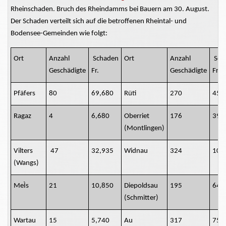
Rheinschaden. Bruch des Rheindamms bei Bauern am 30. August.
Der Schaden verteilt sich auf die betroffenen Rheintal- und
Bodensee-Gemeinden wie folgt:
Ort
Anzahl
Schaden
Ort
Anzahl
Sch
Geschädigte
Fr.
Geschädigte
Fr.
Pfäfers
80
69,680
Rüti
270
45,
Ragaz
4
6,680
Oberriet
176
39,
(Montlingen)
Vilters
47
32,935
Widnau
324
104
(Wangs)
MeÌs
21
10,850
Diepoldsau
195
64,
(Schmitter)
Wartau
15
5,740
Au
317
75,