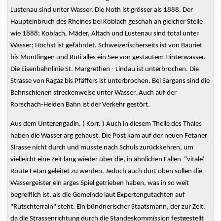
Lustenau sind unter Wasser. Die Noth ist grösser als 1888. Der
Haupteinbruch des Rheines bei Koblach geschah an gleicher Stelle
wie 1888; Koblach, Mäder, Altach und Lustenau sind total unter
Wasser; Höchst ist gefährdet. Schweizerischerseits ist von Bauriet
bis Montlingen und Rüti alles ein See von gestautem Hinterwasser.
Die Eisenbahnlinie St. Margrethen - Lindau ist unterbrochen. Die
Strasse von Ragaz bis Pfäffers ist unterbrochen. Bei Sargans sind die
Bahnschienen streckenweise unter Wasser. Auch auf der
Rorschach-Heiden Bahn ist der Verkehr gestört.
Aus dem Unterengadin. ( Korr. ) Auch in diesem Theile des Thales
haben die Wasser arg gehaust. Die Post kam auf der neuen Fetaner
Slrasse nicht durch und musste nach Schuls zurückkehren, um
vielleicht eine Zeit lang wieder über die, in ähnlichen Fällen "vitale"
Route Fetan geleitet zu werden. Jedoch auch dort oben sollen die
Wassergeister ein arges Spiel getrieben haben, was in so weit
begreiflich ist, als die Gemeinde laut Expertengutachten auf
"Rutschterrain" steht. Ein bündnerischer Staatsmann, der zur Zeit,
da die Strassenrichtung durch die Standeskommission festgestellt