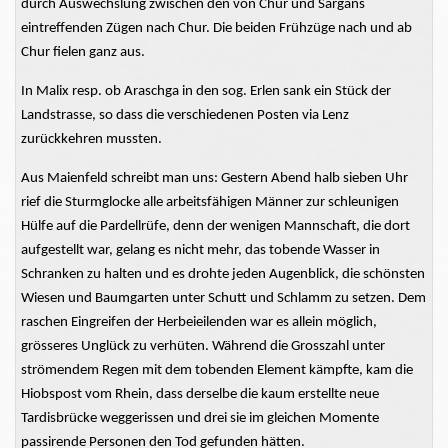
durch Auswechslung zwischen den von Chur und Sargans
eintreffenden Zügen nach Chur. Die beiden Frühzüge nach und ab
Chur fielen ganz aus.
In Malix resp. ob Araschga in den sog. Erlen sank ein Stück der
Landstrasse, so dass die verschiedenen Posten via Lenz
zurückkehren mussten.
Aus Maienfeld schreibt man uns: Gestern Abend halb sieben Uhr
rief die Sturmglocke alle arbeitsfähigen Männer zur schleunigen
Hülfe auf die Pardellrüfe, denn der wenigen Mannschaft, die dort
aufgestellt war, gelang es nicht mehr, das tobende Wasser in
Schranken zu halten und es drohte jeden Augenblick, die schönsten
Wiesen und Baumgarten unter Schutt und Schlamm zu setzen. Dem
raschen Eingreifen der Herbeieilenden war es allein möglich,
grösseres Unglück zu verhüten. Während die Grosszahl unter
strömendem Regen mit dem tobenden Element kämpfte, kam die
Hiobspost vom Rhein, dass derselbe die kaum erstellte neue
Tardisbrücke weggerissen und drei sie im gleichen Momente
passirende Personen den Tod gefunden hätten.