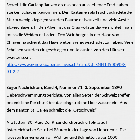
Sowohl die Gartenpflanzen als das noch ausstehende Emd haben
starken Schaden genommen. Den Kastanien als Frucht schadete der
Sturm wenig, dagegen wurden Bäume entwurzelt und viele Aeste
abgeschlagen. In den Alpen ist das Gras vollständig vernichtet; man
muss die Weiden entladen. Den Weinbergen in der Nähe von
Chiavenna scheint das Hagelwetter wenig geschadet zu haben. Viele
Scheiben wurden eingeschlagen und Jalousien von den Häusern
weggerissen.
http://www.e-newspaperarchives.ch/?a=d&d=BNN18900903-
01.2.2
Zuger Nachrichten, Band 4, Nummer 71, 3. September 1890
Ueberschwemmungsberichte. Von allen Seiten der Schweiz treffen
bedenkliche Berichte über das eingetretene Hochwasser ein. Aus
dem Kanton St. Gallen schreibt die „Ostschweiz":
Altstätten. 30. Aug. Der Rheindurchbruch erfolgte auf
österreichischer Seite bei Bäuren in der Lage von Hohenems. Die
grossen Bürgergüter von Widnau und Schmitter. über 1000