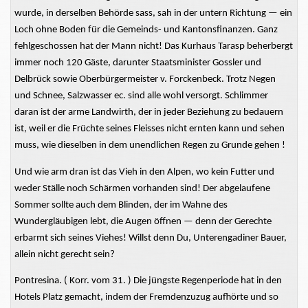
wurde, in derselben Behörde sass, sah in der untern Richtung — ein
Loch ohne Boden für die Gemeinds- und Kantonsfinanzen. Ganz
fehlgeschossen hat der Mann nicht! Das Kurhaus Tarasp beherbergt
immer noch 120 Gäste, darunter Staatsminister Gossler und
Delbrück sowie Oberbürgermeister v. Forckenbeck. Trotz Negen
und Schnee, Salzwasser ec. sind alle wohl versorgt. Schlimmer
daran ist der arme Landwirth, der in jeder Beziehung zu bedauern
ist, weil er die Früchte seines Fleisses nicht ernten kann und sehen
muss, wie dieselben in dem unendlichen Regen zu Grunde gehen !
Und wie arm dran ist das Vieh in den Alpen, wo kein Futter und
weder Ställe noch Schärmen vorhanden sind! Der abgelaufene
Sommer sollte auch dem Blinden, der im Wahne des
Wundergläubigen lebt, die Augen öffnen — denn der Gerechte
erbarmt sich seines Viehes! Willst denn Du, Unterengadiner Bauer,
allein nicht gerecht sein?
Pontresina. ( Korr. vom 31. ) Die jüngste Regenperiode hat in den
Hotels Platz gemacht, indem der Fremdenzuzug aufhörte und so