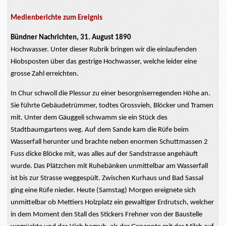
Medienberichte zum Ereignis
Bündner Nachrichten, 31. August 1890
Hochwasser. Unter dieser Rubrik bringen wir die einlaufenden
Hiobsposten über das gestrige Hochwasser, welche leider eine
grosse Zahl erreichten.
In Chur schwoll die Plessur zu einer besorgniserregenden Höhe an.
Sie führte Gebäudetrümmer, todtes Grossvieh, Blöcker und Tramen
mit. Unter dem Gäuggeli schwamm sie ein Stück des
Stadtbaumgartens weg. Auf dem Sande kam die Rüfe beim
Wasserfall herunter und brachte neben enormen Schuttmassen 2
Fuss dicke Blöcke mit, was alles auf der Sandstrasse angehäuft
wurde. Das Plätzchen mit Ruhebänken unmittel
bar am Wasserfall
ist bis zur Strasse weggespült. Zwischen Kurhaus und Bad Sassal
ging eine Rüfe nieder. Heute (Samstag) Morgen ereignete sich
unmittelbar ob Mettiers Holzplatz ein gewaltiger Erdrutsch, welcher
in dem Moment den Stall des Stickers Frehner von der Baustelle