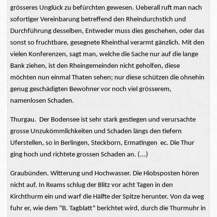
grösseres Unglück zu befürchten gewesen. Ueberall ruft man nach
sofortiger Vereinbarung betreffend den Rheindurchstich und
Durchführung desselben, Entweder muss dies geschehen, oder das
sonst so fruchtbare, gesegnete Rheinthal verarmt gänzlich. Mit den
vielen Konferenzen, sagt man, welche die Sache nur auf die lange
Bank ziehen, ist den Rheingemeinden nicht geholfen, diese
möchten nun einmal Thaten sehen; nur diese schützen die ohnehin
genug geschädigten Bewohner vor noch viel grösserem,
namenlosen Schaden.
Thurgau. Der Bodensee ist sehr stark gestiegen und verursachte
grosse Unzukömmlichkeiten und Schaden längs den tiefern
Uferstellen, so in Berlingen, Steckborn, Ermatingen ec. Die Thur
ging hoch und richtete grossen Schaden an. (...)
Graubünden. Witterung und Hochwasser. Die Hiobsposten hören
nicht auf. In Reams schlug der Blitz vor acht Tagen in den
Kirchthurm ein und warf die Hälfte der Spitze herunter. Von da weg
fuhr er, wie dem "B. Tagblatt" berichtet wird, durch die Thurmuhr in