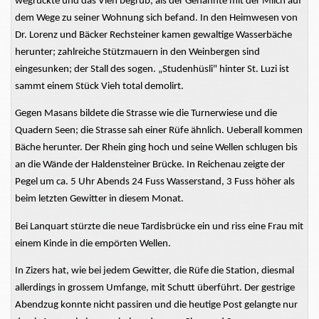
wegrückte und das Vieh begrub, als der Genannte mit der Milch auf
dem Wege zu seiner Wohnung sich befand. In den Heimwesen von
Dr. Lorenz und Bäcker Rechsteiner kamen gewaltige Wasserbäche
herunter; zahlreiche Stützmauern in den Weinbergen sind
eingesunken; der Stall des sogen. „Studenhüsli" hinter St. Luzi ist
sammt einem Stück Vieh total demolirt.
Gegen Masans bildete die Strasse wie die Turnerwiese und die
Quadern Seen; die Strasse sah einer Rüfe ähnlich. Ueberall kommen
Bäche herunter. Der Rhein ging hoch und seine Wellen schlugen bis
an die Wände der Haldensteiner Brücke. In Reichenau zeigte der
Pegel um ca. 5 Uhr Abends 24 Fuss Wasserstand, 3 Fuss höher als
beim letzten Gewitter in diesem Monat.
Bei Lanquart stürzte die neue Tardisbrücke ein und riss eine Frau mit
einem Kinde in die empörten Wellen.
In Zizers hat, wie bei jedem Gewitter, die Rüfe die Station, diesmal
allerdings in grossem Umfange, mit Schutt überführt. Der gestrige
Abendzug konnte nicht passiren und die heutige Post gelangte nur