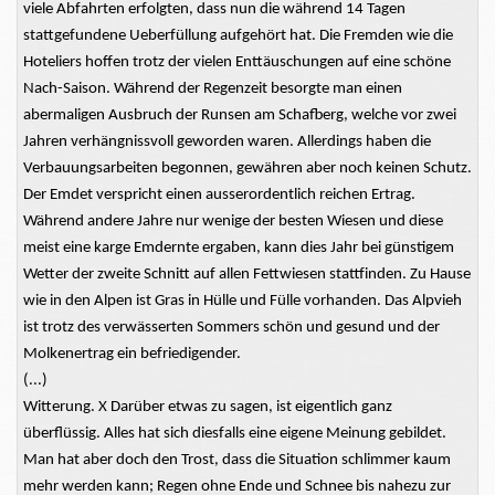
viele Abfahrten erfolgten, dass nun die während 14 Tagen
stattgefundene Ueberfüllung aufgehört hat. Die Fremden wie die
Hoteliers hoffen trotz der vielen Enttäuschungen auf eine schöne
Nach-Saison. Während der Regenzeit besorgte man einen
abermaligen Ausbruch der Runsen am Schafberg, welche vor zwei
Jahren verhängnissvoll geworden waren. Allerdings haben die
Verbauungsarbeiten begonnen, gewähren aber noch keinen Schutz.
Der Emdet verspricht einen ausserordentlich reichen Ertrag.
Während andere Jahre nur wenige der besten Wiesen und diese
meist eine karge Emdernte ergaben, kann dies Jahr bei günstigem
Wetter der zweite Schnitt auf allen Fettwiesen stattfinden. Zu Hause
wie in den Alpen ist Gras in Hülle und Fülle vorhanden. Das Alpvieh
ist trotz des verwässerten Sommers schön und gesund und der
Molkenertrag ein befriedigender.
(...)
Witterung. X Darüber etwas zu sagen, ist eigentlich ganz
überflüssig. Alles hat sich diesfalls eine eigene Meinung gebildet.
Man hat aber doch den Trost, dass die Situation schlimmer kaum
mehr werden kann; Regen ohne Ende und Schnee bis nahezu zur