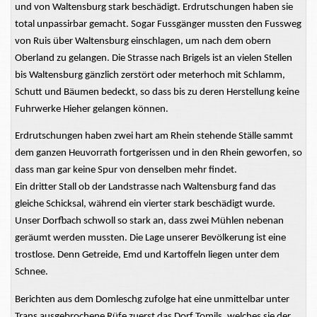
und von Waltensburg stark beschädigt. Erdrutschungen haben sie
total unpassirbar gemacht. Sogar Fussgänger mussten den Fussweg
von Ruis über Waltensburg einschlagen, um nach dem obern
Oberland zu gelangen. Die Strasse nach Brigels ist an vielen Stellen
bis Waltensburg gänzlich zerstört oder meterhoch mit Schlamm,
Schutt und Bäumen bedeckt, so dass bis zu deren Herstellung keine
Fuhrwerke Hieher gelangen können.
Erdrutschungen haben zwei hart am Rhein stehende Ställe sammt
dem ganzen Heuvorrath fortgerissen und in den Rhein geworfen, so
dass man gar keine Spur von denselben mehr findet.
Ein dritter Stall ob der Landstrasse nach Waltensburg fand das
gleiche Schicksal, während ein vierter stark beschädigt wurde.
Unser Dorfbach schwoll so stark an, dass zwei Mühlen nebenan
geräumt werden mussten. Die Lage unserer Bevölkerung ist eine
trostlose. Denn Getreide, Emd und Kartoffeln liegen unter dem
Schnee.
Berichten aus dem Domleschg zufolge hat eine unmittelbar unter
Trans ausgebrochene Rüfe zuerst das Dorf Tomils, welches sie der