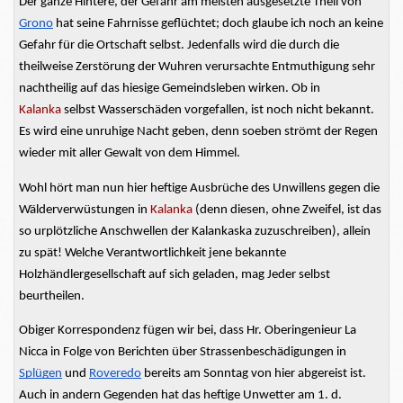
Der ganze Hintere, der Gefahr am meisten
ausgesetzte
Theil
von
Grono
hat
seine Fahrnisse geflüchtet; doch glaube ich noch an keine
Gefahr für die Ortschaft selbst. Jedenfalls wird die durch die
theilweise
Zerstörung der
Wuhren
verursachte
Entmuthigung
sehr
nachtheilig
auf das hiesige
Gemeindsleben
wirken. Ob in
Kalanka
selbst Wasserschäden vorgefallen, ist noch nicht bekannt.
Es wird eine unruhige Nacht geben, denn soeben strömt der Regen
wieder mit aller Gewalt
von dem
Himmel.
Wohl hört man nun hier heftige Ausbrüche des Unwillens gegen die
Wälderverwüstungen
in
Kalanka
(denn diesen, ohne Zweifel, ist das
so urplötzliche Anschwellen der
Kalankaska
zuzuschreiben), allein
zu spät! Welche Verantwortlichkeit jene bekannte
Holzhändlergesellschaft
auf sich geladen, mag Jeder selbst
beurtheilen.
Obiger Korrespondenz fügen wir bei, dass Hr. Oberingenieur La
Nicca in Folge von Berichten über
Strassenbeschädigungen
in
Splügen
und
Roveredo
bereits am Sonntag von hier abgereist ist.
Auch in
andern
Gegenden hat das heftige Unwetter am 1. d.