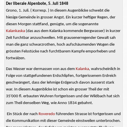
Der liberale Alpenbote, 5. Juli 1848
Grono, 1. Juli. ( Korresp. ) In diesem Augenblicke schwebt die
hiesige Gemeinde in
grosser
Angst. Ein kurzer heftiger Regen, der
diesen Morgen stattfand, genügte, um die sogenannte
Kalankaska
(das aus dem Kalanka kommende Bergwasser) in kurzer
Zeit furchtbar anzuschwellen. Mit
grausenerregender
Gewalt sah
man die ganz schwarzrothen, hoch
aufschäumenden
Wogen die
grössten Felsstücke nach furchtbarem Kampfe emporheben und
fortwälzen.
Das Wasser war dermassen von aus dem
Kalanka
, wahrscheinlich in
Folge von stattgefundenen
Erdschlipfen,
fortgerissenem
Erdreich
geschwängert, dass der lehmige Erdgeruch davon
äusserst
stark
war. In diesem Augenblicke ist schon ein grosser Theil der mit
35'000 fl. erbauten
Wuhren
fortgerissen und der Wildbach hat sich
zum Theil denselben Weg, wie Anno 1834 gebahnt.
Ein Stück der nach
Roveredo
führenden
Strasse
ist fortgerissen und
die Kommunikation mit dieser Gemeinde einstweilen unterbrochen.