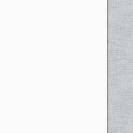
r Eidgenössischen Forschungsanstalt für Wald, Schnee