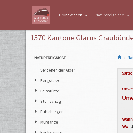
Grundwissen
Naturereignisse
1570 Kantone Glarus Graubünden
Na
NATUREREIGNISSE
Vergehen der Alpen
Sardo
Bergstürze
Unwet
Felsstürze
Unwe
Steinschlag
Rutschungen
Wann
Murgänge
Wo:
U
Hochwasser