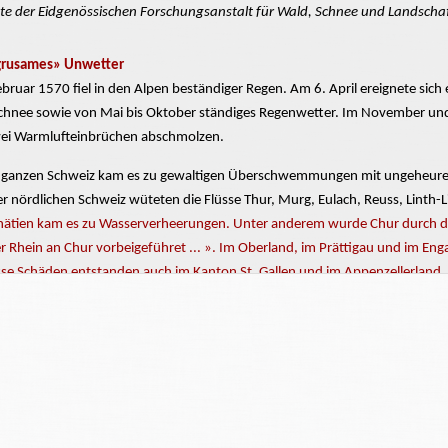
te
der Eidgenössischen Forschungsanstalt für Wald, Schnee und Landschaf
grusames» Unwetter
bruar 1570 fiel in den Alpen beständiger Regen. Am 6. April ereignete sich 
chnee sowie von Mai bis Oktober
ständiges
Regenwetter. Im November und
wei
Warmlufteinbrüchen
abschmolzen.
r ganzen Schweiz kam es zu gewaltigen Überschwemmungen mit ungeheure
er nördlichen Schweiz wüteten die Flüsse Thur, Murg, Eulach, Reuss, Linth-
hätien
kam es zu
Wasserverheerungen.
Unter anderem wurde Chur durch die
er Rhein an Chur
vorbeigeführet
... ». Im Oberland, im Prättigau und im E
se
Schäden entstanden auch im Kanton St. Gallen und im Appenzellerland.
Zürichsee überlief; das Wasser drang bis in die Fraumünsterkirche ein.
uzern
reichte
das Wasser bis zum Frauenaltar.
Urnerland wurden fast alle Brücken weggerissen; der Gotthardpass wurde 
der Alpensüdseite überflutete die Maggia die Talsohle, « ... von einem Ber
t ... ». "
e