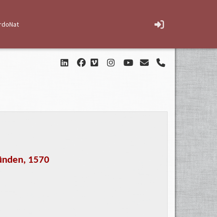
rdoNat
bünden, 1570