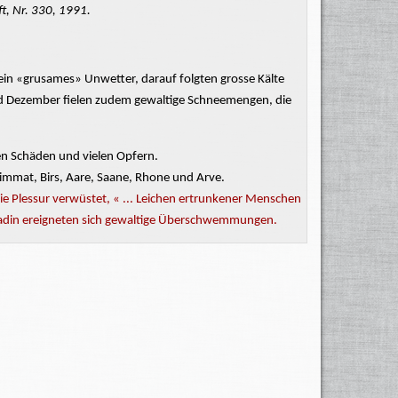
t, Nr. 330, 1991.
ein
«grusames»
Unwetter, darauf fol
gten grosse Kälte
 Dezember fielen zudem gewaltige Schneemengen, die
n Schäden und vielen Opfern.
Limmat, Birs, Aare, Saane, Rhone und Arve.
 Plessur verwüstet, « ... Leichen ertrunkener Menschen
ngadin ereigneten sich gewaltige Überschwemmungen.
unterbrochen.
g zum
andern
... alle Brücken zerstört und Menschen