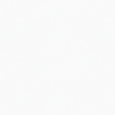
sberger, Gerhard:
Chronik der Unwetterschäden in der Schweiz.
Berichte
de
andschaft, Nr. 330, 1991.
download