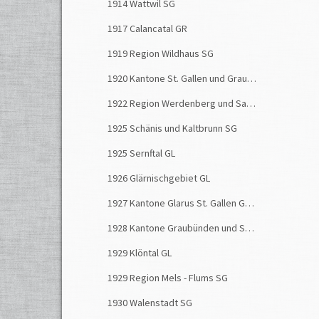
1914 Wattwil SG
1917 Calancatal GR
1919 Region Wildhaus SG
1920 Kantone St. Gallen und Graubünden
1922 Region Werdenberg und Sargans SG
1925 Schänis und Kaltbrunn SG
1925 Sernftal GL
1926 Glärnischgebiet GL
1927 Kantone Glarus St. Gallen Graubünden
1928 Kantone Graubünden und St. Gallen
1929 Klöntal GL
1929 Region Mels - Flums SG
1930 Walenstadt SG