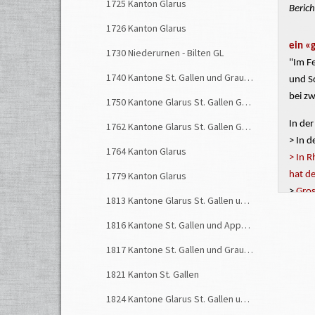
1725 Kanton Glarus
Berich
1726 Kanton Glarus
ein «
1730 Niederurnen - Bilten GL
"Im Fe
1740 Kantone St. Gallen und Graubünden
und S
bei z
1750 Kantone Glarus St. Gallen Graubünden
In de
1762 Kantone Glarus St. Gallen Graubünden
> In d
1764 Kanton Glarus
> In
R
hat d
1779 Kanton Glarus
>
Gros
1813 Kantone Glarus St. Gallen und Graubünden
> Der 
1816 Kantone St. Gallen und Appenzell
> In L
> Im 
1817 Kantone St. Gallen und Graubünden
> Auf 
1821 Kanton St. Gallen
ertränk
1824 Kantone Glarus St. Gallen und Graubünden
Quell