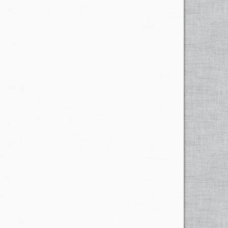
r Ursprung des
Murganges
im obersten Einzugsgebiet des
87 unterhalb des Piz Varuna, sondern an der Südflanke
hiavino und verursachte bei der Dorfbrücke einen
lig verwüstet, zahlreiche Gebäude beschädigt oder