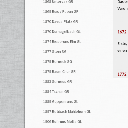
1868 Untervaz GR
Das er
Varuna
1869 Ruis / Rueun GR
1870 Davos-Platz GR
1870 Durnagelbach GL
1672
1874 Rieseruns Elm GL
Erste,
einen
1877 Stein SG
1879 Berneck SG
1879 Raum Chur GR
1772
1883 Serneus GR
Bei ei
1884 Tschlin GR
wurd
1889 Guppenruns GL
1897 Rötibach Mühlehorn GL
1773,
1906 Rufiruns Mollis GL