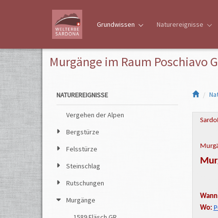
Grundwissen
Naturereignisse
Murgänge im Raum Poschiavo 
Na
NATUREREIGNISSE
Vergehen der Alpen
Sardo
Bergstürze
Murgä
Felsstürze
Mur
Steinschlag
Rutschungen
Wann
Murgänge
Wo:
P
1589 Fläsch GR