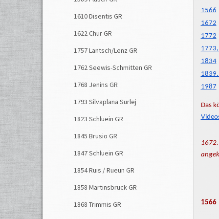
1566
1610 Disentis GR
1672
1622 Chur GR
1772
1773,
1757 Lantsch/Lenz GR
1834
1762 Seewis-Schmitten GR
1839,
1768 Jenins GR
1987
1793 Silvaplana Surlej
Das kö
Video
1823 Schluein GR
1845 Brusio GR
1672.
1847 Schluein GR
angek
1854 Ruis / Rueun GR
1858 Martinsbruck GR
1566
1868 Trimmis GR