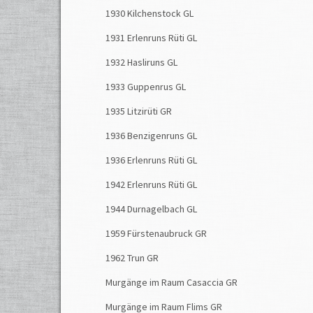
1930 Kilchenstock GL
zerstö
1931 Erlenruns Rüti GL
1987
Hochwa
1932 Hasliruns GL
1933 Guppenrus GL
Eros
und 
1935 Litzirüti GR
1936 Benzigenruns GL
1936 Erlenruns Rüti GL
1942 Erlenruns Rüti GL
1944 Durnagelbach GL
1959 Fürstenaubruck GR
1962 Trun GR
Murgänge im Raum Casaccia GR
Ein 
Murgänge im Raum Flims GR