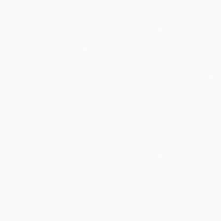
rt. 150 Personen mussten mitten in der Nacht evakuiert werden. Viele mus
 wurde
gemäss
verschiedenen Dokumenten ein weit
grösserer
Teil des Dor
ssermarken von 1834 in einem Privathaus und in der Stiftskirche San Vitt
ionsleistung durch Murgänge im Val Varuna.
Quelle:
Paravinci,
Gianni / Ri
Hochwasser im Puschlav: historische und aktuelle Analysen im Val Varuna
Bachabschnitt im Val Varuna vor den Unwettern 1987.
(Foto: R. Costa,
Posc