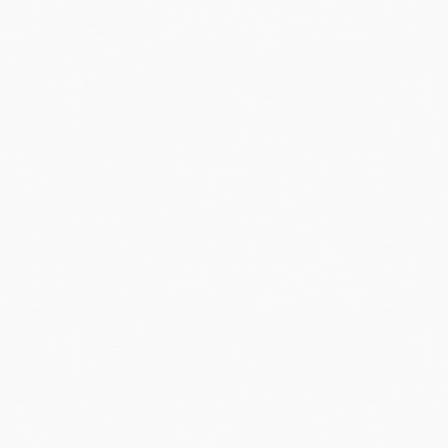
lls Jahre mit
Hochwasserereignissen, die Schäden im Puschlav
anrichteten.
ochwasserkatastrophenjahr
1834 setzte dem Tal und Poschiavo arg zu. De
s war
gemäss
einem
Begehungsprotokoll vom September 1834 nicht wie 19
rnasello.
 1842, 1845 und 1855
re
bedeutende
Hochwasser im Puschlav.
urgang des berüchtigten Verunabaches gelangte in den
hochgehenden
Posc
iebestau. Im Rahmen von verheerenden Ausbrüchen wurde der Dorfkern völ