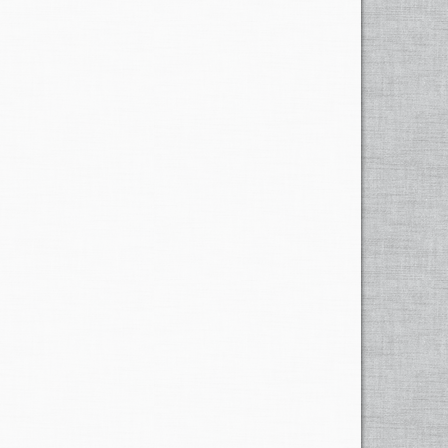
sten mit Helikoptern von den Dächern befreit werden.
fes überschwemmt und beschädigt als 1834.
ore wurden 1987 deutlich überschritten.
ckenmann, Dieter / Zimmermann, Markus: Murgänge
hiavo).