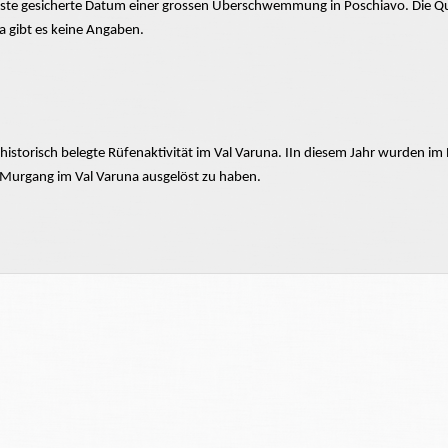
ste gesicherte Datum einer
grossen
Überschwemmung in Poschiavo.
Die Q
 gibt es keine Angaben.
 historisch belegte
Rüfenaktivität
im Val Varuna. IIn diesem Jahr wurden i
 Murgang im Val Varuna ausgelöst zu haben.
ner
grossen
Überschwemmung richtete auch die Varuna Schaden an. Der unte
e
übermurt.
Weit
grösseren
Schaden aber richtete der
hochwasserführende
 1776 und 1792