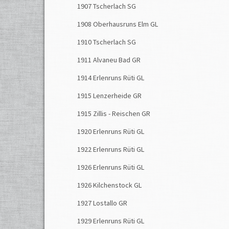
E
benfa
1907 Tscherlach SG
1908 Oberhausruns Elm GL
1910 Tscherlach SG
1834
1911 Alvaneu Bad GR
Das
H
Bache
1914 Erlenruns Rüti GL
des
Co
1915 Lenzerheide GR
1915 Zillis - Reischen GR
1839,
1920 Erlenruns Rüti GL
1922 Erlenruns Rüti GL
Weite
1926 Erlenruns Rüti GL
1926 Kilchenstock GL
1987
1927 Lostallo GR
Ein M
1929 Erlenruns Rüti GL
Gesch