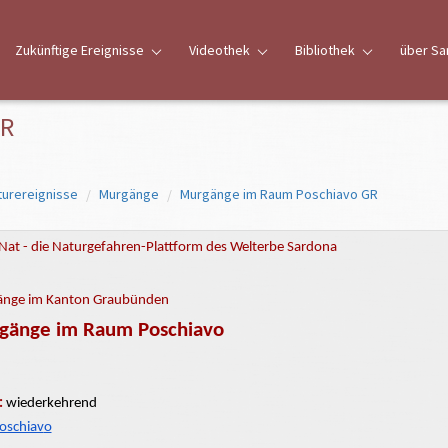
Zukünftige Ereignisse
Videothek
Bibliothek
über Sa
GR
turereignisse
Murgänge
Murgänge im Raum Poschiavo GR
Nat - die Naturgefahren-Plattform des Welterbe Sardona
nge im Kanton Graubünden
gänge im Raum Poschiavo
:
wiederkehrend
oschiav
o