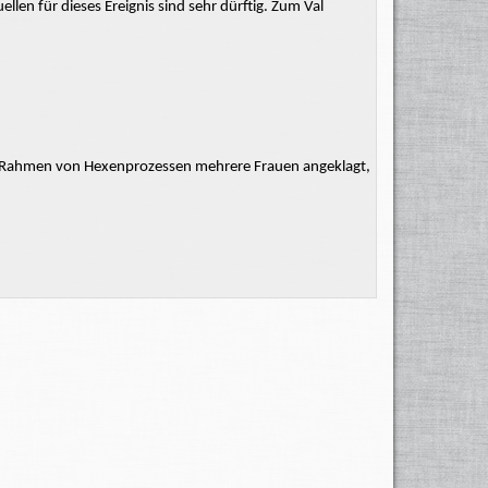
uellen
für dieses Ereignis
sind
sehr dürftig. Zum Val
m Rahmen von Hexenprozessen mehrere Frauen angeklagt,
re Teil des Kegels
Poschiavino an, der viele Brücken zerstörte.