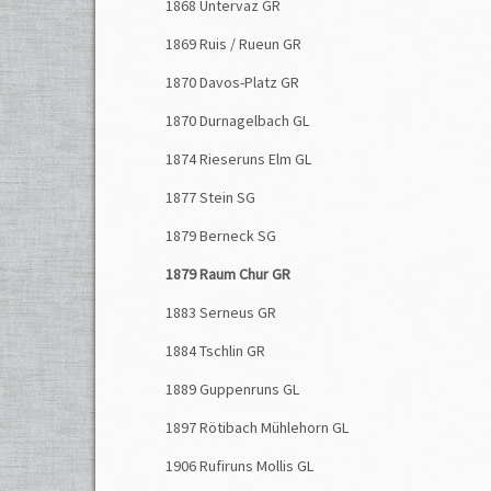
1868 Untervaz GR
1869 Ruis / Rueun GR
1870 Davos-Platz GR
1870 Durnagelbach GL
1874 Rieseruns Elm GL
1877 Stein SG
1879 Berneck SG
1879 Raum Chur GR
1883 Serneus GR
1884 Tschlin GR
1889 Guppenruns GL
1897 Rötibach Mühlehorn GL
1906 Rufiruns Mollis GL