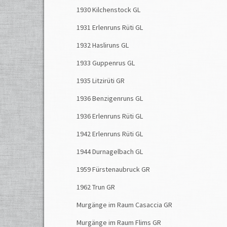
1930 Kilchenstock GL
1931 Erlenruns Rüti GL
1932 Hasliruns GL
1933 Guppenrus GL
1935 Litzirüti GR
1936 Benzigenruns GL
1936 Erlenruns Rüti GL
1942 Erlenruns Rüti GL
1944 Durnagelbach GL
1959 Fürstenaubruck GR
1962 Trun GR
Murgänge im Raum Casaccia GR
Murgänge im Raum Flims GR