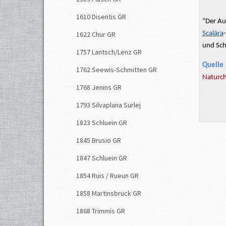
1610 Disentis GR
“Der Au
1622 Chur GR
Scalära
-
und Sch
1757 Lantsch/Lenz GR
Quelle
1762 Seewis-Schmitten GR
Naturch
1768 Jenins GR
1793 Silvaplana Surlej
1823 Schluein GR
1845 Brusio GR
1847 Schluein GR
1854 Ruis / Rueun GR
1858 Martinsbruck GR
1868 Trimmis GR