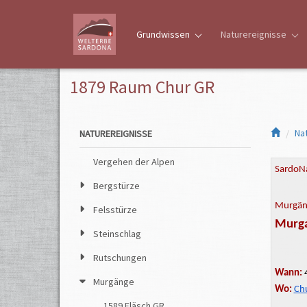
Grundwissen
Naturereignisse
1879 Raum Chur GR
Na
NATUREREIGNISSE
Vergehen der Alpen
SardoNa
Bergstürze
Murgän
Felsstürze
Murga
Steinschlag
Rutschungen
Wann:
4
Murgänge
Wo:
Ch
1589 Fläsch GR