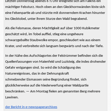
Letzten Donnerstag
abends 6 ½
Uhr ereignete sich am Falknis ein
mächtiger Felssturz. Hoch oben an den Gleckhornwänden löste sich
eine Felsenpartie ab und stürzte mit donnerndem Krachen hinunter
ins Glecktobel, unter ihrem Sturze den Wald
begrabend.
Als die Felsmasse, deren Mächtigkeit auf über 1000 Kubikmeter
geschätzt wird, im Tobel auffiel, stieg eine ungeheure
schwarzgeballte Staubwolke empor, geschleudert wie aus einem
Krater, und verbreitete sich langsam bergwärts und nach der Tiefe.
In der Nähe des
Aufschlagortes
der Felstrümmer befinden sich die
Quellenfassungen
von Maienfeld und Luzisteig, die indes drohender
Gefahr entgangen sind. So wird die Schädigung des
Naturereignisses, das in der Dehnungskraft
schmelzender
Eismassen seine Begründung findet, sich
glücklicherweise auf die Niederwerfung einer Waldpartie
beschränken. — Am Montag fielen
am genannten Berg
mehrere
Lawinen.
der Bericht in
e-newspaperarchives