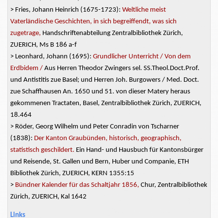
> Fries, Johann Heinrich (1675-1723):
Weltliche meist
Vaterländische Geschichten, in sich begreiffendt, was sich
zugetrage,
Handschriftenabteilung Zentralbibliothek Zürich,
ZUERICH, Ms B 186 a-f
> Leonhard, Johann (1695):
Grundlicher Unterricht / Von dem
Erdbidem /
Aus Herren Theodor Zwingers sel. SS.Theol.Doct.Prof.
und Antistitis zue Basel; und Herren Joh. Burgowers / Med. Doct.
zue Schaffhausen An. 1650 und 51. von dieser Matery heraus
gekommenen Tractaten, Basel, Zentralbibliothek Zürich, ZUERICH,
18.464
> Röder, Georg Wilhelm und Peter Conradin von Tscharner
(1838):
Der Kanton Graubünden, historisch, geographisch,
statistisch geschildert.
Ein Hand- und Hausbuch für Kantonsbürger
und Reisende, St. Gallen und Bern, Huber und Companie, ETH
Bibliothek Zürich, ZUERICH, KERN 1355:15
>
Bündner Kalender für das Schaltjahr 1856,
Chur, Zentralbibliothek
Zürich, ZUERICH, Kal 1642
Links