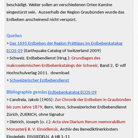
beschädigt. Weiter sollen an verschiedenen Orten Kamine
eingestürzt sein.
Ausserhalb
der Region Graubünden wurde das
Erdbeben anscheinend nicht verspürt.
Quellen
>
Das 1695 Erdbeben der Region Prättigau im Erdbebenkatalog
ECOS-09
(Earthquake Catalog of Switzerland 2009)
> Schweiz. Erdbebendienst (Hrsg.):
Grundlagen des
makroseismischen Erdbebenkatalogs der Schweiz,
Band 2, © vdf
Hochschulverlag 2011. download
>
Schweizerischer Erdbebendienst
Bibliographie gemäss
Erdbebenkatalog ECOS-09
> Candreia, Jakob (1905):
Zur Chronik der Erdbeben in Graubünden
bis zum Jahre 1879
, Bern, Wyss, Schweizerischer Erdbebendienst
Zürich, ZUERICH, ohne Signatur
> Dietrich, Joseph (o. J.):
Acta sive Diarium Rerum memorabilium
Monasterij B. V. Einsidlensis,
Archiv des Benediktinerklosters
Einsiedeln, EINSIEDELN, A HB 1-11