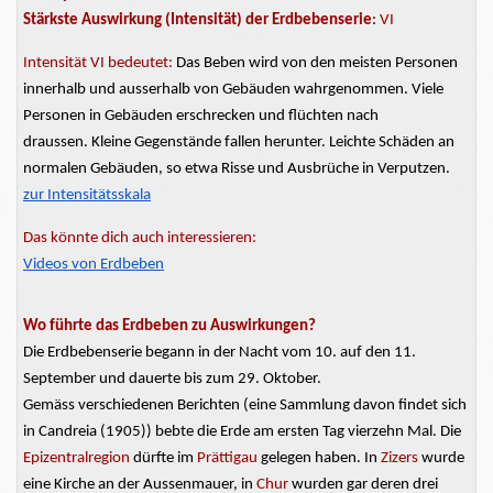
Stärkste Auswirkung (Intensität) der Erdbebenserie
:
VI
Intensität VI bedeutet:
Das Beben wird von den meisten Personen
innerhalb und
ausserhalb
von Gebäuden wahrgenommen. Viele
Personen in Gebäuden erschrecken und flüchten nach
draussen.
Kleine Gegenstände fallen herunter. Leichte Schäden an
normalen Gebäuden, so etwa Risse und Ausbrüche in Verputzen.
zur Intensitätsskala
Das könnte dich auch interessieren:
Videos von Erdbeben
Wo führte das Erdbeben zu Auswirkungen?
Die Erdbebenserie begann in der Nacht vom 10. auf den 11.
September und dauerte bis zum 29. Oktober.
Gemäss verschiedenen Berichten (eine Sammlung davon findet sich
in Candreia (1905)) bebte die Erde am ersten Tag vierzehn Mal. Die
Epizentralregion
dürfte im
Prättigau
gelegen haben. In
Zizers
wurde
eine Kirche an der
Aussenmauer,
in
Chur
wurden gar deren drei