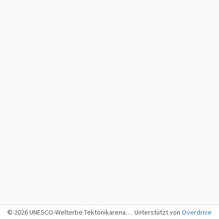
Das könnte dich auch interessieren:
Bergsturz-Videos
Welches Volumen hatte der Bergsturz?
3
Das
Ausbruchvolumen
betrug
5.5 Millionen m
,
das
3
Ablagerungsvolumen
7.3 Millionen m
.
Nebst der zertrümmerten Felsmasse und dem Gletschereis
bestanden die Ablagerungen zudem aus ca. 4.5 Mio.
3
m
mitgerissenem
Schnee (Die Schneedecke war zum Zeitpunkt
des Ereignisses ca. 2 bis 3 Meter mächtig).
© 2026 UNESCO-Welterbe Tektonikarena Sardona, Sargans
Unterstützt von
Overdrive