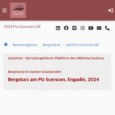
2024 Piz Scerscen GR
Naturereignisse
Bergstürze
2024 Piz Scerscen GR
SardoNat - die Naturgefahren-Plattform des Welterbe Sardona
Bergstürze im Kanton Graubünden
Bergsturz am Piz Scerscen, Engadin, 2024
Wann:
Am 14. April 2024 um 06:56 Uhr.
Wo:
Westflanke des
Piz Scerscen
(Berninamassiv) auf einer Höhe
von 3640 m ü. M.