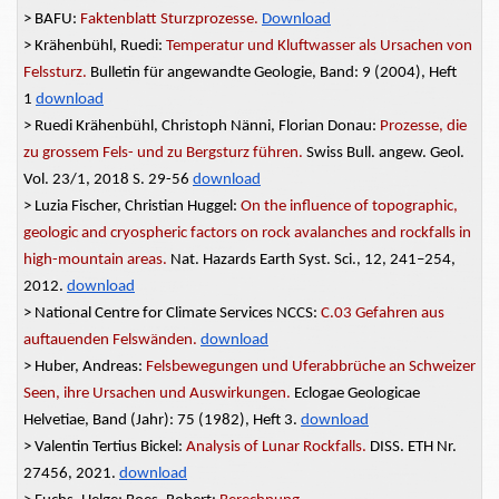
> BAFU:
Faktenblatt Sturzprozesse.
Download
> Krähenbühl, Ruedi:
Temperatur und Kluftwasser als Ursachen von
Felssturz.
Bulletin für angewandte Geologie, Band: 9 (2004), Heft
1
download
> Ruedi Krähenbühl, Christoph Nänni, Florian Donau:
Prozesse, die
zu
grossem
Fels- und zu Bergsturz führen.
Swiss
Bull. angew.
Geol.
Vol. 23/1, 2018 S. 29-56
download
> Luzia Fischer, Christian Huggel:
On the influence of topographic,
geologic and cryospheric factors on rock avalanches and rockfalls in
high-mountain areas.
Nat. Hazards Earth Syst. Sci., 12, 241–254,
2012.
download
> National Centre for Climate Services NCCS:
C.03 Gefahren aus
auftauenden Felswänden.
download
> Huber, Andreas:
Felsbewegungen
und Uferabbrüche an Schweizer
Seen, ihre Ursachen und Auswirkungen.
Eclogae Geologicae
Helvetiae, Band (Jahr): 75 (1982), Heft 3.
download
> Valentin
Tertius Bickel:
Analysis of Lunar Rockfalls.
DISS. ETH Nr.
27456, 2021.
download