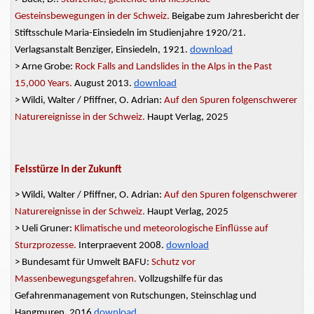
Gesteinsbewegungen
in der Schweiz.
Beigabe zum Jahresbericht der
Stiftsschule Maria-Einsiedeln im
Studienjahre
1920/21.
Verlagsanstalt Benziger, Einsiedeln, 1921.
download
> Arne Grobe:
Rock Falls and Landslides in the Alps in the Past
15,000 Years.
August 2013.
download
> Wildi, Walter / Pfiffner, O. Adrian:
Auf den Spuren folgenschwerer
Naturereignisse in der Schweiz.
Haupt Verlag, 2025
Felsstürze in der Zukunft
> Wildi, Walter / Pfiffner, O. Adrian:
Auf den Spuren folgenschwerer
Naturereignisse in der Schweiz.
Haupt Verlag, 2025
> Ueli Gruner:
Klimatische und meteorologische Einflüsse auf
Sturzprozesse.
Interpraevent 2008.
download
> Bundesamt für Umwelt BAFU:
Schutz vor
Massenbewegungsgefahren.
Vollzugshilfe für das
Gefahrenmanagement von Rutschungen, Steinschlag und
Hangmuren. 2016
download