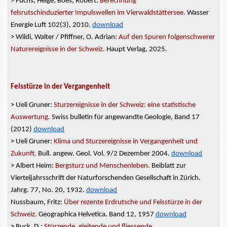
> Fuchs,
Helge; Boes,
Robert:
Berechnung
felsrutschinduzierter
Impulswellen im Vierwaldstättersee.
Wasser
Energie
Luft
102(3), 2010.
download
> Wildi, Walter / Pfiffner, O. Adrian:
Auf den Spuren folgenschwerer
Naturereignisse in der Schweiz.
Haupt Verlag, 2025.
Felsstürze in der Vergangenheit
> Ueli
Gruner:
Sturzereignisse in der Schweiz: eine statistische
Auswertung.
Swiss bulletin für angewandte Geologie, Band 17
(2012)
download
> Ueli
Gruner:
Klima und Sturzereignisse in Vergangenheit und
Zukunft.
Bull. angew. Geol. Vol. 9/2 Dezember 2004.
download
> Albert Heim:
Bergsturz und
Menschenleben.
Beiblatt
zur
Vierteljahrsschrift der Naturforschenden Gesellschaft in Zürich.
Jahrg. 77, No. 20, 1932.
download
Nussbaum, Fritz:
Über rezente Erdrutsche und Felsstürze in der
Schweiz.
Geographica Helvetica. Band 12, 1957
download
> Buck, D.:
Stürzende, gleitende und
fliessende